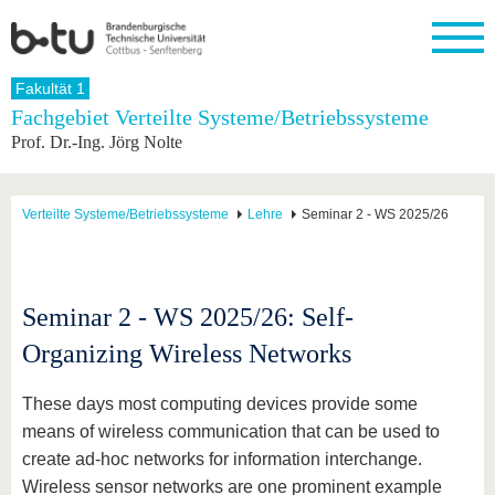
Startseite
Fakultät 1
Schließen
Fachgebiet Verteilte Systeme/Betriebssysteme
Prof. Dr.-Ing. Jörg Nolte
Universität
Forschung
Studium
International
Weiterbildung
Transfer
Unileben
Die BTU
Aktuelle
Studienangebot
Internationales
Weiterbildungsangebote
Akademische
Unsere
Forschung
Profil
Fachkräfte
Werte
Struktur
Vor dem
Wissenschaftliche
Verteilte Systeme/Betriebssysteme
Lehre
Seminar 2 - WS 2025/26
Forschungsprofil
Studium
Aus dem
Weiterbildung
Wirtschafts-
Familie &
Karriere
Ausland
und
Dual
&
Förderung
Im
Kontakt
an die
Forschungskooperati
Career
Engagement
Studium
BTU
Wissenschaftlicher
Gründen
Sport &
Seminar 2 - WS 2025/26: Self-
Partnerschaften
Nachwuchs
Nach
Mit der
an der
Gesundhei
&
dem
Organizing Wireless Networks
BTU ins
BTU
Strukturwandel
Studium
BTU &
Ausland
Innovative
Region
Für
Transferprojekte
erleben
These days most computing devices provide some
internationale
means of wireless communication that can be used to
Lernen
Studierende
Sie uns
create ad-hoc networks for information interchange.
Kontakt
kennen
Wireless sensor networks are one prominent example