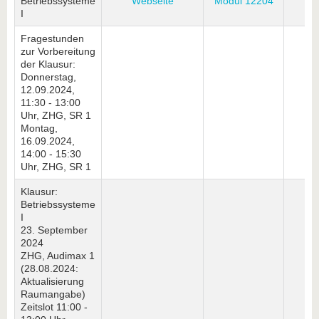
Betriebssysteme
Webseite
Modul 12204
Mo
I
Fragestunden
zur Vorbereitung
der Klausur:
Donnerstag,
12.09.2024,
11:30 - 13:00
Uhr, ZHG, SR 1
Montag,
16.09.2024,
14:00 - 15:30
Uhr, ZHG, SR 1
Klausur:
Betriebssysteme
I
23. September
2024
ZHG, Audimax 1
(28.08.2024:
Aktualisierung
Raumangabe)
Zeitslot 11:00 -