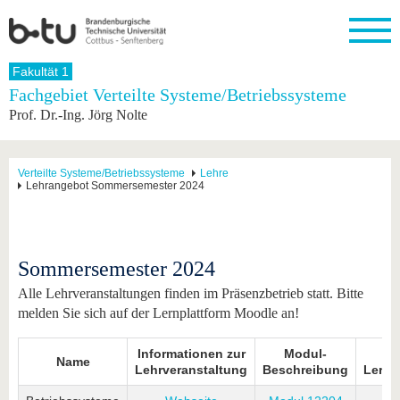
Startseite
Fakultät 1
Schließen
Fachgebiet Verteilte Systeme/Betriebssysteme
Prof. Dr.-Ing. Jörg Nolte
Universität
Forschung
Studium
International
Weiterbildung
Transfer
Unileben
Die BTU
Aktuelle
Studienangebot
Internationales
Weiterbildungsangebote
Akademische
Unsere
Forschung
Profil
Fachkräfte
Werte
Struktur
Vor dem
Wissenschaftliche
Verteilte Systeme/Betriebssysteme
Lehre
Lehrangebot Sommersemester 2024
Forschungsprofil
Studium
Aus dem
Weiterbildung
Wirtschafts-
Familie &
Karriere
Ausland
und
Dual
&
Förderung
Im
Kontakt
an die
Forschungskooperati
Career
Engagement
Studium
BTU
Wissenschaftlicher
Gründen
Sport &
Partnerschaften
Nachwuchs
Nach
Sommersemester 2024
Mit der
an der
Gesundhei
&
dem
BTU ins
BTU
Strukturwandel
Studium
BTU &
Alle Lehrveranstaltungen finden im Präsenzbetrieb statt. Bitte
Ausland
Innovative
Region
melden Sie sich auf der Lernplattform Moodle an!
Für
Transferprojekte
erleben
internationale
Lernen
Informationen zur
Modul-
Studierende
Name
Sie uns
Lehrveranstaltung
Beschreibung
Lernp
Kontakt
kennen