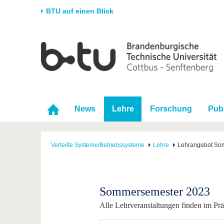
BTU auf einen Blick
Startseite
Universität
Forschung
Stud
Die BTU
Aktuelle Forschung
Stud
Struktur
Forschungsprofil
Vor 
Karriere & Engagement
Förderung
Im S
News
Lehre
Forschung
Pub
Partnerschaften &
Wissenschaftlicher
Nach
Strukturwandel
Nachwuchs
Verteilte Systeme/Betriebssysteme
Lehre
Lehrangebot So
Sommersemester 2023
Alle Lehrveranstaltungen finden im Präs