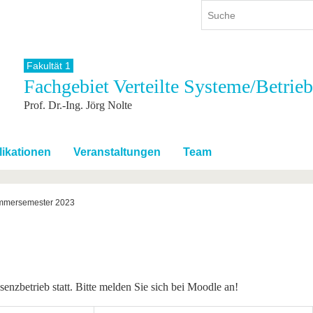
Fakultät 1
Fachgebiet Verteilte Systeme/Betrie
ium
International
Weiterbildung
Prof. Dr.-Ing. Jörg Nolte
ienangebot
Internationales Profil
Weiterbildungsangebot
dem Studium
Aus dem Ausland an die BTU
Wissenschaftliche
Weiterbildung
tudium
Mit der BTU ins Ausland
likationen
Veranstaltungen
Team
Kontakt
 dem Studium
Für internationale
Studierende
Kontakt
mmersemester 2023
enzbetrieb statt. Bitte melden Sie sich bei Moodle an!