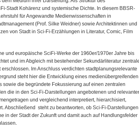
 dem Medium ihrer Darstellung. Als Struktur des
ciFi-Stadt Kohärenz und systemische Dichte. In diesem BBSR-
Lehrstuhl für Angewandte Medienwissenschaften in
tadtmanagement (Prof. Silke Weidner) sowie Architektinnen und
zen von Stadt in Sci-Fi-Erzählungen in Literatur, Comic, Film
e und europäische SciFi-Werke der 1960er/1970er Jahre bis
chtet und im Abgleich mit bestehender Sekundärliteratur zentral
t erschlossen. Im Anschluss verdichten stadtplanungsrelevante
rgrund steht hier die Entwicklung eines medienübergreifenden
s sowie die begründete Fokussierung auf einen zentralen
n die in den Sci-Fi-Darstellungen angebotenen und relevante
engetragen und vergleichend interpretiert, hierarchisiert,
ert. Abschließend steht zu beantworten, ob Sci-Fi-Darstellungen
e in der Stadt der Zukunft und damit auch auf Handlungsfelder
ulassen.