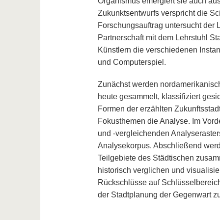
Organismus emergiert sie auch aus
Zukunktsentwurfs verspricht die S
Forschungsauftrag untersucht der 
Partnerschaft mit dem Lehrstuhl S
Künstlern die verschiedenen Instan
und Computerspiel.
Zunächst werden nordamerikanisch
heute gesammelt, klassifiziert gesi
Formen der erzählten Zukunftsstad
Fokusthemen die Analyse. Im Vorde
und -vergleichenden Analyseraster
Analysekorpus. Abschließend werde
Teilgebiete des Städtischen zusamm
historisch verglichen und visualisi
Rückschlüsse auf Schlüsselbereich
der Stadtplanung der Gegenwart z