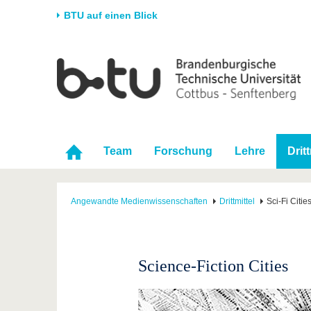
BTU auf einen Blick
Startseite
Universität
Forschung
Stud
Die BTU
Aktuelle Forschung
Stud
Struktur
Forschungsprofil
Vor 
Karriere & Engagement
Förderung
Im S
Team
Forschung
Lehre
Dritt
Partnerschaften &
Wissenschaftlicher
Nach
Strukturwandel
Nachwuchs
Angewandte Medienwissenschaften
Drittmittel
Sci-Fi Citi
Science-Fiction Cities