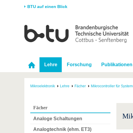
BTU auf einen Blick
Startseite
Universität
Forschung
Stud
Die BTU
Aktuelle Forschung
Stud
Struktur
Forschungsprofil
Vor 
Karriere & Engagement
Förderung
Im S
Lehre
Forschung
Publikationen
Partnerschaften &
Wissenschaftlicher
Nach
Strukturwandel
Nachwuchs
Mikroelektronik
Lehre
Fächer
Mikrocontroller für Syste
Fächer
Mik
Analoge Schaltungen
Analogtechnik (ehm. ET3)