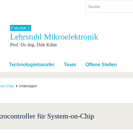
Fakultät 1
Lehrstuhl Mikroelektronik
ium
International
Weiterbildung
Prof. Dr.-Ing. Dirk Killat
ienangebot
Internationales Profil
Weiterbildungsangebot
dem Studium
Aus dem Ausland an die BTU
Wissenschaftliche
Weiterbildung
tudium
Mit der BTU ins Ausland
Technologietransfer
Team
Offene Stellen
Kontakt
 dem Studium
Für internationale
Studierende
Kontakt
m-on-Chip
Unterlagen
rocontroller für System-on-Chip