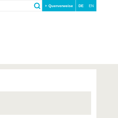
Querverweise
DE
EN
Schließen
Transfer
Unileben
e
Akademische Fachkräfte
Unsere Werte
Wirtschafts- und
Familie & Dual Career
Forschungskooperationen
Sport & Gesundheit
Gründen an der BTU
BTU & Region erleben
Innovative Transferprojekte
Lernen Sie uns kennen