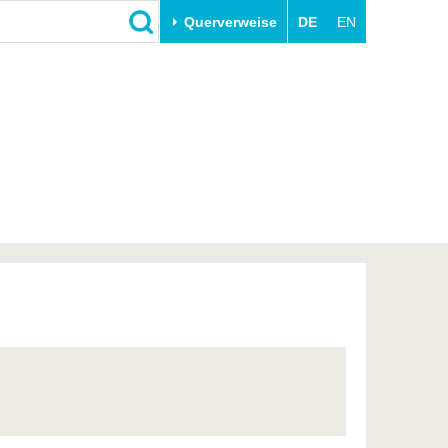
Querverweise
DE
EN
Schließen
Transfer
Unileben
e
Akademische Fachkräfte
Unsere Werte
Wirtschafts- und
Familie & Dual Career
Forschungskooperationen
Sport & Gesundheit
Gründen an der BTU
BTU & Region erleben
Innovative Transferprojekte
Lernen Sie uns kennen