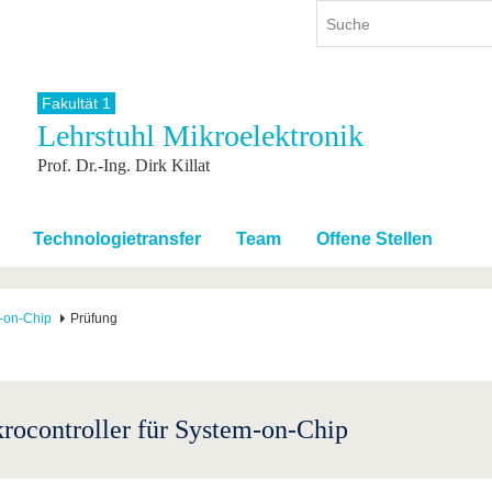
Fakultät 1
Lehrstuhl Mikroelektronik
ium
International
Weiterbildung
Prof. Dr.-Ing. Dirk Killat
ienangebot
Internationales Profil
Weiterbildungsangebot
dem Studium
Aus dem Ausland an die BTU
Wissenschaftliche
Weiterbildung
tudium
Mit der BTU ins Ausland
Technologietransfer
Team
Offene Stellen
Kontakt
 dem Studium
Für internationale
Studierende
Kontakt
m-on-Chip
Prüfung
rocontroller für System-on-Chip