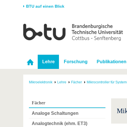
BTU auf einen Blick
Startseite
Universität
Forschung
Stud
Die BTU
Aktuelle Forschung
Stud
Struktur
Forschungsprofil
Vor 
Karriere & Engagement
Förderung
Im S
Lehre
Forschung
Publikationen
Partnerschaften &
Wissenschaftlicher
Nach
Strukturwandel
Nachwuchs
Mikroelektronik
Lehre
Fächer
Mikrocontroller für Syste
Fächer
Mik
Analoge Schaltungen
Analogtechnik (ehm. ET3)