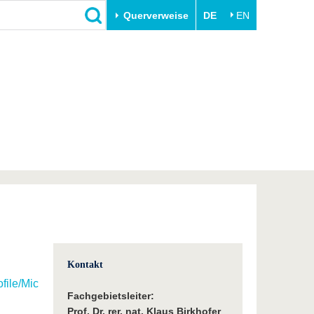
Querverweise
DE
EN
Schließen
Transfer
Unileben
e
Akademische Fachkräfte
Unsere Werte
Wirtschafts- und
Familie & Dual Career
Forschungskooperationen
Sport & Gesundheit
Gründen an der BTU
BTU & Region erleben
Innovative Transferprojekte
Lernen Sie uns kennen
Kontakt
file/Michael-
Fachgebietsleiter:
Prof. Dr. rer. nat. Klaus Birkhofer