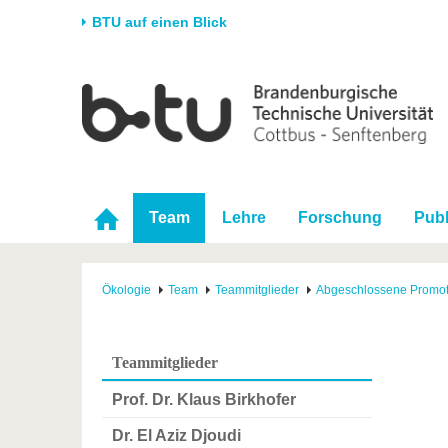
BTU auf einen Blick
Startseite
Universität
Forschung
Stud
Die BTU
Aktuelle Forschung
Stud
Struktur
Forschungsprofil
Vor 
Karriere & Engagement
Förderung
Im S
Team
Lehre
Forschung
Publ
Partnerschaften &
Wissenschaftlicher
Nach
Strukturwandel
Nachwuchs
Ökologie
Team
Teammitglieder
Abgeschlossene Promo
Teammitglieder
Prof. Dr. Klaus Birkhofer
Dr. El Aziz Djoudi