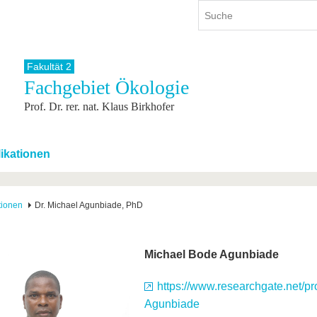
Fakultät 2
Fachgebiet Ökologie
ium
International
Weiterbildung
Prof. Dr. rer. nat. Klaus Birkhofer
ienangebot
Internationales Profil
Weiterbildungsangebot
dem Studium
Aus dem Ausland an die BTU
Wissenschaftliche
Weiterbildung
tudium
Mit der BTU ins Ausland
ikationen
Kontakt
 dem Studium
Für internationale
Studierende
Kontakt
tionen
Dr. Michael Agunbiade, PhD
Michael Bode Agunbiade
https://www.researchgate.net/pro
Agunbiade