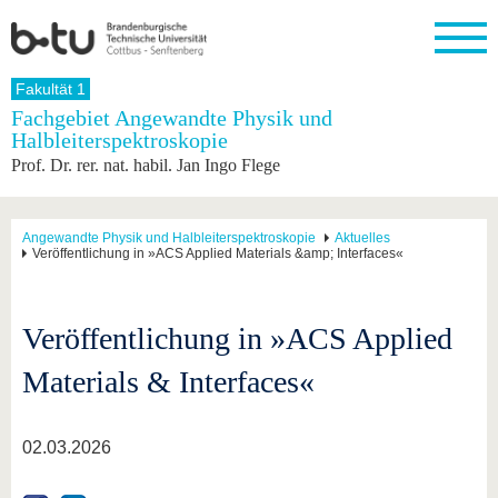
Startseite
Fakultät 1
Schließen
Fachgebiet Angewandte Physik und
Halbleiterspektroskopie
Universität
Forschung
Studium
International
Weiterbildung
Transfer
Unileben
Prof. Dr. rer. nat. habil. Jan Ingo Flege
Die BTU
Aktuelle
Studienangebot
Internationales
Weiterbildungsangebote
Akademische
Unsere
Forschung
Profil
Fachkräfte
Werte
Struktur
Vor dem
Wissenschaftliche
Forschungsprofil
Studium
Aus dem
Weiterbildung
Wirtschafts-
Familie &
Angewandte Physik und Halbleiterspektroskopie
Aktuelles
Karriere
Veröffentlichung in »ACS Applied Materials &amp; Interfaces«
Ausland
und
Dual
&
Förderung
Im
Kontakt
an die
Forschungskooperati
Career
Engagement
Studium
BTU
Wissenschaftlicher
Gründen
Sport &
Partnerschaften
Nachwuchs
Nach
Veröffentlichung in »ACS Applied
Mit der
an der
Gesundhei
&
dem
BTU ins
BTU
Strukturwandel
Studium
BTU &
Ausland
Materials & Interfaces«
Innovative
Region
Für
Transferprojekte
erleben
internationale
Lernen
02.03.2026
Studierende
Sie uns
Kontakt
kennen