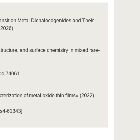
ansition Metal Dichalocogenides and Their
(2026)
structure, and surface chemistry in mixed rare-
)
us4-74061
terization of metal oxide thin films» (2022)
us4-61343]