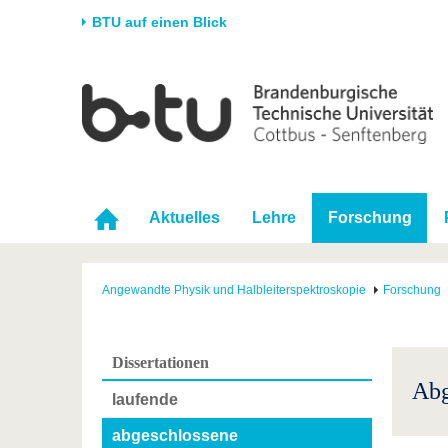
BTU auf einen Blick
Startseite
Universität
Forschung
Stud
Die BTU
Aktuelle Forschung
Stud
Struktur
Forschungsprofil
Vor 
Karriere & Engagement
Förderung
Im S
Aktuelles
Lehre
Forschung
Partnerschaften &
Wissenschaftlicher
Nach
Strukturwandel
Nachwuchs
Angewandte Physik und Halbleiterspektroskopie
Forschung
Dissertationen
Abg
laufende
abgeschlossene