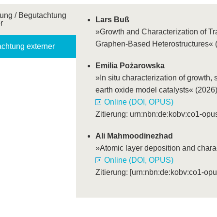
ung / Begutachtung
Lars Buß
r
»Growth and Characterization of Tr
Graphen-Based Heterostructures« 
chtung externer
Emilia Pożarowska
»In situ characterization of growth, 
earth oxide model catalysts« (2026
Online (DOI, OPUS)
Zitierung: urn:nbn:de:kobv:co1-op
Ali Mahmoodinezhad
»Atomic layer deposition and charac
Online (DOI, OPUS)
Zitierung: [urn:nbn:de:kobv:co1-op