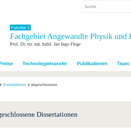
Fakultät 1
Fachgebiet Angewandte Physik und H
ium
International
Weiterbildung
Prof. Dr. rer. nat. habil. Jan Ingo Flege
ienangebot
Internationales Profil
Weiterbildungsangebot
dem Studium
Aus dem Ausland an die BTU
Wissenschaftliche
Weiterbildung
tudium
Mit der BTU ins Ausland
Preise
Technologietransfer
Publikationen
Team
Kontakt
 dem Studium
Für internationale
Studierende
Kontakt
Dissertationen
abgeschlossene
eschlossene Dissertationen