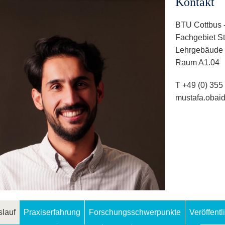
Kontakt
BTU Cottbus -
Fachgebiet S
Lehrgebäude
Raum A1.04
T +49 (0) 355
mustafa.obai
lauf
Praxiserfahrung
Forschungsschwerpunkte
Veröffent