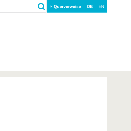
Querverweise
DE
EN
Schließen
Transfer
Unileben
e
Akademische Fachkräfte
Unsere Werte
Wirtschafts- und
Familie & Dual Career
Forschungskooperationen
Sport & Gesundheit
Gründen an der BTU
BTU & Region erleben
Innovative Transferprojekte
Lernen Sie uns kennen