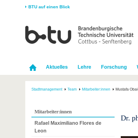
BTU auf einen Blick
Startseite
Universität
Forschung
Stud
Die BTU
Aktuelle Forschung
Stud
Struktur
Forschungsprofil
Vor 
Karriere & Engagement
Förderung
Im S
Aktuelles
Lehre
Forschung
Partnerschaften &
Wissenschaftlicher
Nach
Strukturwandel
Nachwuchs
Stadtmanagement
Team
Mitarbeiter:innen
Mustafa Obai
Mitarbeiter:innen
Dr. p
Rafael Maximiliano Flores de
Leon