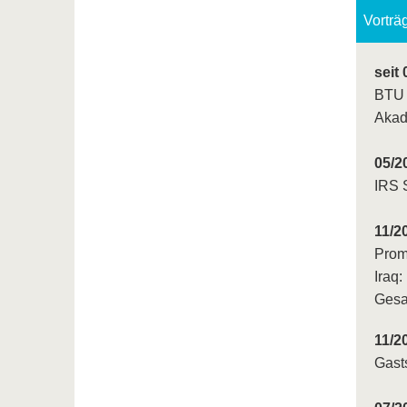
Vorträ
seit
BTU 
Akad
05/2
IRS S
11/2
Prom
Iraq
Gesa
11/2
Gast