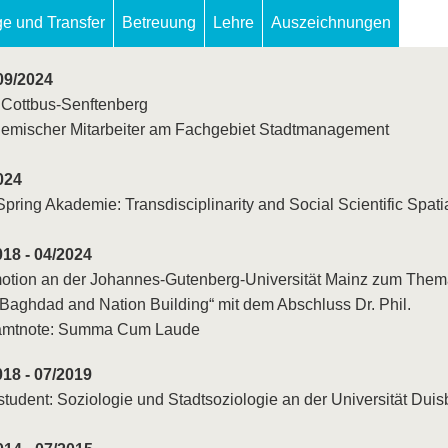
ge und Transfer
Betreuung
Lehre
Auszeichnungen
 09/2024
Cottbus-Senftenberg
emischer Mitarbeiter am Fachgebiet Stadtmanagement
024
pring Akademie: Transdisciplinarity and Social Scientific Spati
018 - 04/2024
otion an der Johannes-Gutenberg-Universität Mainz zum Thema 
: Baghdad and Nation Building“ mit dem Abschluss Dr. Phil.
mtnote: Summa Cum Laude
018 - 07/2019
student: Soziologie und Stadtsoziologie an der Universität D