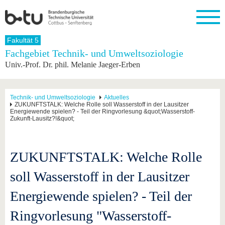
Startseite
Fakultät 5
Schließen
Fachgebiet Technik- und Umweltsoziologie
Univ.-Prof. Dr. phil. Melanie Jaeger-Erben
Universität
Forschung
Studium
International
Weiterbildung
Transfer
Unileben
Die BTU
Aktuelle
Studienangebot
Internationales
Weiterbildungsangebote
Akademische
Unsere
Forschung
Profil
Fachkräfte
Werte
Struktur
Vor dem
Wissenschaftliche
Technik- und Umweltsoziologie
Aktuelles
ZUKUNFTSTALK: Welche Rolle soll Wasserstoff in der Lausitzer
Forschungsprofil
Studium
Aus dem
Weiterbildung
Wirtschafts-
Familie &
Karriere
Energiewende spielen? - Teil der Ringvorlesung &quot;Wasserstoff-
Ausland
und
Dual
Zukunft-Lausitz?!&quot;
&
Förderung
Im
Kontakt
an die
Forschungskooperati
Career
Engagement
Studium
BTU
Wissenschaftlicher
Gründen
Sport &
Partnerschaften
Nachwuchs
Nach
Mit der
an der
Gesundhei
ZUKUNFTSTALK: Welche Rolle
&
dem
BTU ins
BTU
Strukturwandel
Studium
BTU &
Ausland
soll Wasserstoff in der Lausitzer
Innovative
Region
Für
Transferprojekte
erleben
Energiewende spielen? - Teil der
internationale
Lernen
Studierende
Sie uns
Ringvorlesung "Wasserstoff-
Kontakt
kennen