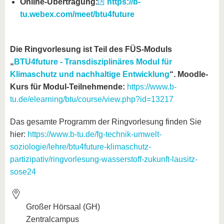
Online-Übertragung:
https://b-
tu.webex.com/meet/btu4future
Die Ringvorlesung ist Teil des FÜS-Moduls
„
BTU4future - Transdisziplinäres Modul für
Klimaschutz und nachhaltige Entwicklung
“. Moodle-
Kurs für Modul-Teilnehmende:
https://www.b-
tu.de/elearning/btu/course/view.php?id=13217
Das gesamte Programm der Ringvorlesung finden Sie
hier:
https://www.b-tu.de/fg-technik-umwelt-
soziologie/lehre/btu4future-klimaschutz-
partizipativ/ringvorlesung-wasserstoff-zukunft-lausitz-
sose24
Großer Hörsaal (GH)
Zentralcampus