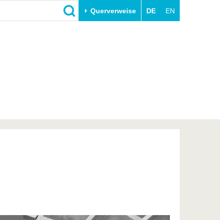
Querverweise
DE
EN
Schließen
Transfer
Unileben
e
Akademische Fachkräfte
Unsere Werte
Wirtschafts- und
Familie & Dual Career
Forschungskooperationen
Sport & Gesundheit
Gründen an der BTU
BTU & Region erleben
Innovative Transferprojekte
Lernen Sie uns kennen