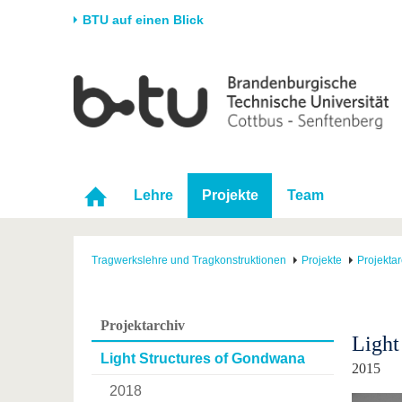
BTU auf einen Blick
Startseite
Universität
Forschung
Stud
Die BTU
Aktuelle Forschung
Stud
Struktur
Forschungsprofil
Vor 
Karriere & Engagement
Förderung
Im S
Lehre
Projekte
Team
Partnerschaften &
Wissenschaftlicher
Nach
Strukturwandel
Nachwuchs
Tragwerkslehre und Tragkonstruktionen
Projekte
Projektar
Projektarchiv
Light
Light Structures of Gondwana
2015
2018