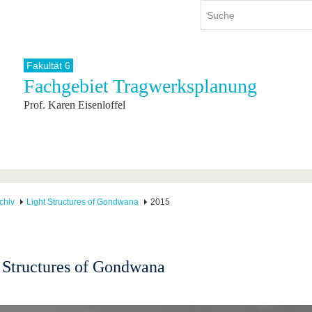
Fakultät 6
Fachgebiet Tragwerksplanung
ium
International
Weiterbildung
Prof. Karen Eisenloffel
ienangebot
Internationales Profil
Weiterbildungsangebot
dem Studium
Aus dem Ausland an die BTU
Wissenschaftliche
Weiterbildung
tudium
Mit der BTU ins Ausland
Kontakt
 dem Studium
Für internationale
Studierende
Kontakt
chiv
Light Structures of Gondwana
2015
 Structures of Gondwana