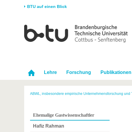
BTU auf einen Blick
Startseite
Universität
Forschung
Stud
Die BTU
Aktuelle Forschung
Stud
Struktur
Forschungsprofil
Vor 
Karriere & Engagement
Förderung
Im S
Partnerschaften &
Wissenschaftlicher
Nach
Lehre
Forschung
Publikationen
Strukturwandel
Nachwuchs
ABWL, insbesondere empirische Unternehmensforschung und 
Ehemalige Gastwissenschaftler
Hafiz Rahman