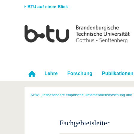
BTU auf einen Blick
Startseite
Universität
Forschung
Stud
Die BTU
Aktuelle Forschung
Stud
Struktur
Forschungsprofil
Vor 
Karriere & Engagement
Förderung
Im S
Partnerschaften &
Wissenschaftlicher
Nach
Lehre
Forschung
Publikationen
Strukturwandel
Nachwuchs
ABWL, insbesondere empirische Unternehmensforschung und 
Fachgebietsleiter