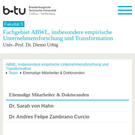
Startseite
Fakultät 5
Schließen
Fachgebiet ABWL, insbesondere empirische
Unternehmensforschung und Transformation
Universität
Forschung
Studium
International
Weiterbildung
Transfer
Unileben
Univ.-Prof. Dr. Diemo Urbig
Die BTU
Aktuelle
Studienangebot
Internationales
Weiterbildungsangebote
Akademische
Unsere
Forschung
Profil
Fachkräfte
Werte
Struktur
Vor dem
Wissenschaftliche
Forschungsprofil
Studium
Aus dem
Weiterbildung
Wirtschafts-
Familie &
ABWL, insbesondere empirische Unternehmensforschung und
Karriere
Transformation
Ausland
und
Dual
&
Förderung
Im
Kontakt
Team
Ehemalige Mitarbeiter & Doktoranden
an die
Forschungskooperati
Career
Engagement
Studium
BTU
Wissenschaftlicher
Gründen
Sport &
Partnerschaften
Nachwuchs
Nach
Mit der
an der
Gesundhei
&
dem
Ehemalige Mitarbeiter & Doktoranden
BTU ins
BTU
Strukturwandel
Studium
BTU &
Ausland
Innovative
Region
Dr. Sarah von Hahn
Für
Transferprojekte
erleben
internationale
Dr. Andres Felipe Zambrano Curcio
Lernen
Studierende
Sie uns
Kontakt
kennen