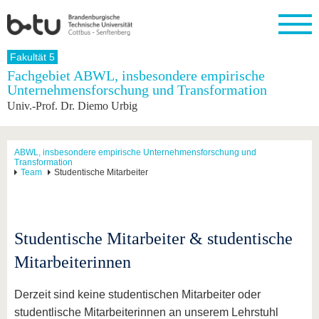
Startseite
Fakultät 5
Schließen
Fachgebiet ABWL, insbesondere empirische
Unternehmensforschung und Transformation
Universität
Forschung
Studium
International
Weiterbildung
Transfer
Unileben
Univ.-Prof. Dr. Diemo Urbig
Die BTU
Aktuelle
Studienangebot
Internationales
Weiterbildungsangebote
Akademische
Unsere
Forschung
Profil
Fachkräfte
Werte
Struktur
Vor dem
Wissenschaftliche
Forschungsprofil
Studium
Aus dem
Weiterbildung
Wirtschafts-
Familie &
ABWL, insbesondere empirische Unternehmensforschung und
Karriere
Transformation
Ausland
und
Dual
&
Förderung
Im
Kontakt
Team
Studentische Mitarbeiter
an die
Forschungskooperati
Career
Engagement
Studium
BTU
Wissenschaftlicher
Gründen
Sport &
Partnerschaften
Nachwuchs
Nach
Mit der
an der
Gesundhei
&
dem
BTU ins
BTU
Strukturwandel
Studium
BTU &
Studentische Mitarbeiter & studentische
Ausland
Innovative
Region
Mitarbeiterinnen
Für
Transferprojekte
erleben
internationale
Lernen
Studierende
Sie uns
Derzeit sind keine studentischen Mitarbeiter oder
Kontakt
kennen
studentlische Mitarbeiterinnen an unserem Lehrstuhl