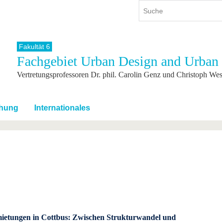
Fakultät 6
Fachgebiet Urban Design and Urban 
ium
International
Weiterbildung
Vertretungsprofessoren Dr. phil. Carolin Genz und Christoph Wes
ienangebot
Internationales Profil
Weiterbildungsangebot
dem Studium
Aus dem Ausland an die BTU
Wissenschaftliche
Weiterbildung
tudium
Mit der BTU ins Ausland
hung
Internationales
Kontakt
 dem Studium
Für internationale
Studierende
Kontakt
mietungen in Cottbus: Zwischen Strukturwandel und