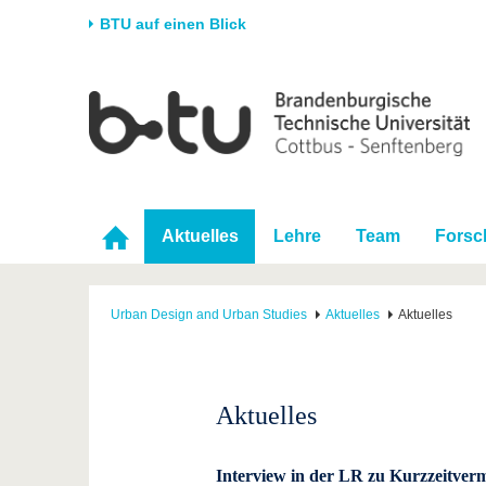
BTU auf einen Blick
Startseite
Universität
Forschung
Stud
Die BTU
Aktuelle Forschung
Stud
Struktur
Forschungsprofil
Vor 
Karriere & Engagement
Förderung
Im S
Aktuelles
Lehre
Team
Forsc
Partnerschaften &
Wissenschaftlicher
Nach
Strukturwandel
Nachwuchs
Urban Design and Urban Studies
Aktuelles
Aktuelles
Aktuelles
Interview in der LR zu Kurzzeitver