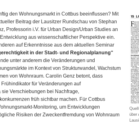
nftig den Wohnungsmarkt in Cottbus beeinflussen? Mit
aktueller Beitrag der Lausitzer Rundschau von Stephan
nz, Professorin i.V. für Urban Design/Urban Studies an
Entwicklung aus wissenschaftlicher Perspektive ein.
nderen auf Erkenntnisse aus dem aktuellen Seminar
erechtigkeit in der Stadt- und Regionalplanung“
rende unter anderem die Veränderungen und
nungsmärkte im Kontext von Strukturwandel, Wachstum
men von Wohnraum. Carolin Genz betont, dass
 Frühindikator für Veränderungen auf
sie Verschiebungen bei Nachfrage,
onkurrenzen früh sichtbar machen. Für Cottbus
s Wohnungsmarkt-Monitoring, um Entwicklungen
Quell
über
mögliche Risiken der Zweckentfremdung von Wohnraum
Laus