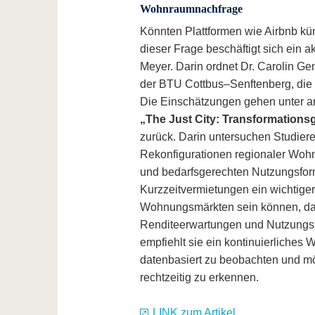
Wohnraumnachfrage
Könnten Plattformen wie Airbnb kü
dieser Frage beschäftigt sich ein 
Meyer. Darin ordnet Dr. Carolin Ge
der BTU Cottbus–Senftenberg, die 
Die Einschätzungen gehen unter a
„The Just City: Transformationsg
zurück. Darin untersuchen Studie
Rekonfigurationen regionaler Woh
und bedarfsgerechten Nutzungsfor
Kurzzeitvermietungen ein wichtiger
Wohnungsmärkten sein können, da 
Renditeerwartungen und Nutzungsk
empfiehlt sie ein kontinuierliche
datenbasiert zu beobachten und 
rechtzeitig zu erkennen.
LINK zum Artikel