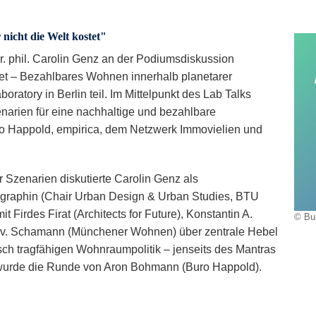
icht die Welt kostet"
Dr. phil. Carolin Genz an der Podiumsdiskussion
tet – Bezahlbares Wohnen innerhalb planetarer
ratory in Berlin teil. Im Mittelpunkt des Lab Talks
narien für eine nachhaltige und bezahlbare
 Happold, empirica, dem Netzwerk Immovielien und
r Szenarien diskutierte Carolin Genz als
graphin (Chair Urban Design & Urban Studies, BTU
Firdes Firat (Architects for Future), Konstantin A.
© Bu
el v. Schamann (Münchener Wohnen) über zentrale Hebel
sch tragfähigen Wohnraumpolitik – jenseits des Mantras
 wurde die Runde von Aron Bohmann (Buro Happold).