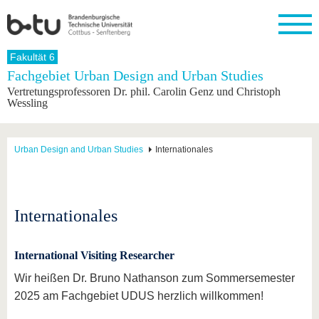
Startseite
Fakultät 6
Schließen
Fachgebiet Urban Design and Urban Studies
Vertretungsprofessoren Dr. phil. Carolin Genz und Christoph
Universität
Forschung
Studium
International
Weiterbildung
Transfer
Unileben
Wessling
Die BTU
Aktuelle
Studienangebot
Internationales
Weiterbildungsangebote
Akademische
Unsere
Forschung
Profil
Fachkräfte
Werte
Struktur
Vor dem
Wissenschaftliche
Urban Design and Urban Studies
Internationales
Forschungsprofil
Studium
Aus dem
Weiterbildung
Wirtschafts-
Familie &
Karriere
Ausland
und
Dual
&
Förderung
Im
Kontakt
an die
Forschungskooperati
Career
Engagement
Studium
BTU
Wissenschaftlicher
Gründen
Sport &
Partnerschaften
Nachwuchs
Nach
Mit der
an der
Gesundhei
Internationales
&
dem
BTU ins
BTU
Strukturwandel
Studium
BTU &
Ausland
Innovative
Region
International Visiting Researcher
Für
Transferprojekte
erleben
internationale
Wir heißen Dr. Bruno Nathanson zum Sommersemester
Lernen
Studierende
Sie uns
2025 am Fachgebiet UDUS herzlich willkommen!
Kontakt
kennen