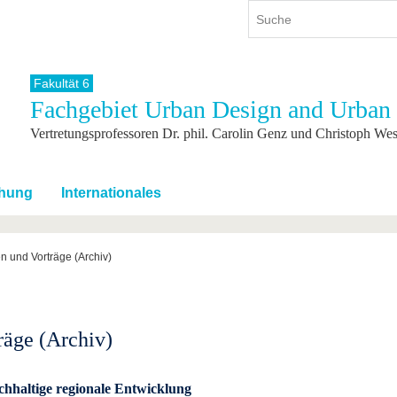
Fakultät 6
Fachgebiet Urban Design and Urban 
ium
International
Weiterbildung
Vertretungsprofessoren Dr. phil. Carolin Genz und Christoph Wes
ienangebot
Internationales Profil
Weiterbildungsangebot
dem Studium
Aus dem Ausland an die BTU
Wissenschaftliche
Weiterbildung
tudium
Mit der BTU ins Ausland
hung
Internationales
Kontakt
 dem Studium
Für internationale
Studierende
Kontakt
n und Vorträge (Archiv)
räge (Archiv)
hhaltige regionale Entwicklung