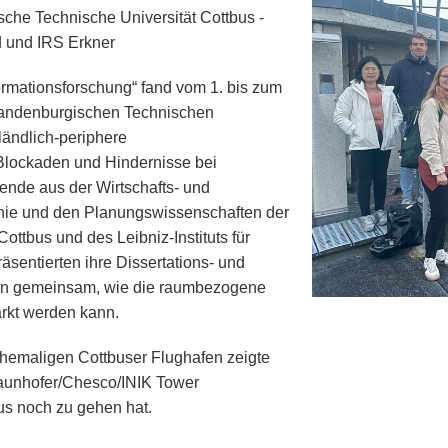
he Technische Universität Cottbus -
d und IRS Erkner
rmationsforschung“ fand vom 1. bis zum
randenburgischen Technischen
 ländlich-periphere
Blockaden und Hindernisse bei
ende aus der Wirtschafts- und
ie und den Planungswissenschaften der
ottbus und des Leibniz-Instituts für
entierten ihre Dissertations- und
ten gemeinsam, wie die raumbezogene
rkt werden kann.
hemaligen Cottbuser Flughafen zeigte
raunhofer/Chesco/INIK Tower
us noch zu gehen hat.