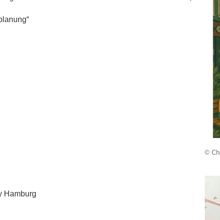
tplanung“
© Cha
ty Hamburg