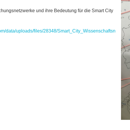
schungsnetzwerke und ihre Bedeutung für die Smart City
io.com/data/uploads/files/28348/Smart_City_Wissenschaftsnetzw