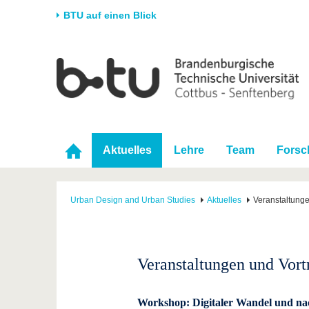
BTU auf einen Blick
Startseite
Universität
Forschung
Stud
Die BTU
Aktuelle Forschung
Stud
Struktur
Forschungsprofil
Vor 
Karriere & Engagement
Förderung
Im S
Aktuelles
Lehre
Team
Forsc
Partnerschaften &
Wissenschaftlicher
Nach
Strukturwandel
Nachwuchs
Urban Design and Urban Studies
Aktuelles
Veranstaltunge
Veranstaltungen und Vort
Workshop: Digitaler Wandel und nac