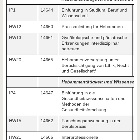
IP1
14644
Einführung in Studium, Beruf und
5
Wissenschaft
HW12
14660
Praxisanleitung für Hebammen
HW13
14661
Gynäkologische und pädiatrische
Erkrankungen interdisziplinär
betreuen
HW20
14665
Hebammenversorgung unter
Berücksichtigung von Ethik, Recht
und Gesellschaft*
Hebammentätigkeit und Wissenscha
IP4
14647
Einführung in die
Gesundheitswissenschaften und
Methoden der
Gesundheitsforschung
HW15
14662
Forschungsanwendung in der
Berufspraxis
HW21
14666
Interprofessionelle