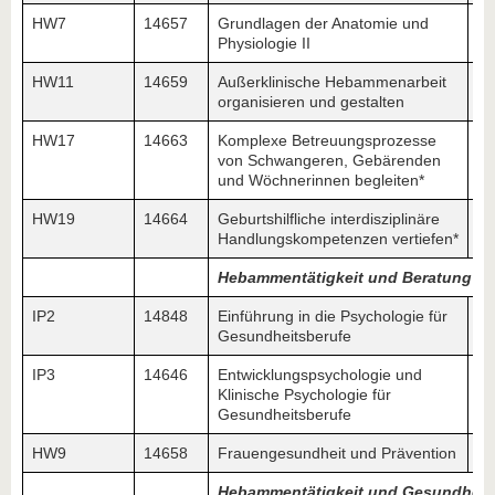
HW7
14657
Grundlagen der Anatomie und
Physiologie II
HW11
14659
Außerklinische Hebammenarbeit
organisieren und gestalten
HW17
14663
Komplexe Betreuungsprozesse
von Schwangeren, Gebärenden
und Wöchnerinnen begleiten*
HW19
14664
Geburtshilfliche interdisziplinäre
Handlungskompetenzen vertiefen*
Hebammentätigkeit und Beratung
IP2
14848
Einführung in die Psychologie für
Gesundheitsberufe
IP3
14646
Entwicklungspsychologie und
Klinische Psychologie für
Gesundheitsberufe
HW9
14658
Frauengesundheit und Prävention
Hebammentätigkeit und Gesundheit