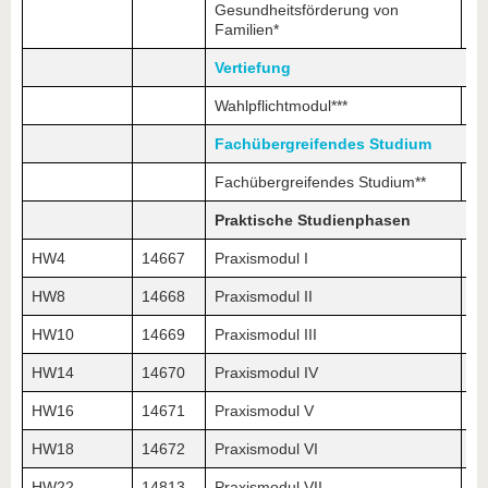
Gesundheitsförderung von
Familien*
Vertiefung
Wahlpflichtmodul***
Fachübergreifendes Studium
Fachübergreifendes Studium**
Praktische Studienphasen
HW4
14667
Praxismodul I
9
HW8
14668
Praxismodul II
HW10
14669
Praxismodul III
HW14
14670
Praxismodul IV
HW16
14671
Praxismodul V
HW18
14672
Praxismodul VI
HW22
14813
Praxismodul VII