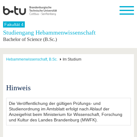
Startseite
Fakultät 4
Schließen
Studiengang Hebammenwissenschaft
Bachelor of Science (B.Sc.)
Universität
Forschung
Studium
International
Weiterbildung
Transfer
Unileben
Die BTU
Aktuelle
Studienangebot
Internationales
Weiterbildungsangebote
Akademische
Unsere
Forschung
Profil
Fachkräfte
Werte
Struktur
Vor dem
Wissenschaftliche
Hebammenwissenschaft, B.Sc.
Im Studium
Forschungsprofil
Studium
Aus dem
Weiterbildung
Wirtschafts-
Familie &
Karriere
Ausland
und
Dual
&
Förderung
Im
Kontakt
an die
Forschungskooperati
Career
Engagement
Studium
BTU
Wissenschaftlicher
Gründen
Sport &
Hinweis
Partnerschaften
Nachwuchs
Nach
Mit der
an der
Gesundhei
&
dem
BTU ins
BTU
Strukturwandel
Studium
BTU &
Ausland
Die Veröffentlichung der gültigen Prüfungs- und
Innovative
Region
Studienordnung im Amtsblatt erfolgt nach Ablauf der
Für
Transferprojekte
erleben
Anzeigefrist beim Ministerium für Wissenschaft, Forschung
internationale
und Kultur des Landes Brandenburg (MWFK).
Lernen
Studierende
Sie uns
Kontakt
kennen