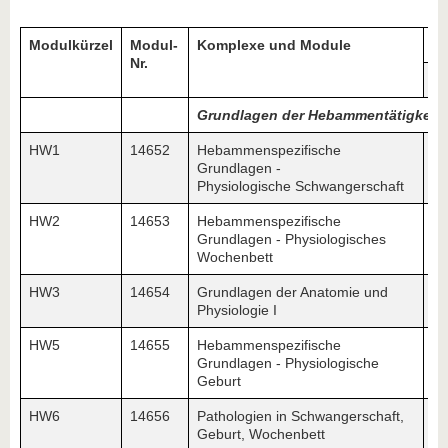
Modulkürzel
Modul-
Komplexe und Module
Le
Nr.
1
Grundlagen der Hebammentätigkeit
HW1
14652
Hebammenspezifische
5
Grundlagen -
Physiologische Schwangerschaft
HW2
14653
Hebammenspezifische
5
Grundlagen - Physiologisches
Wochenbett
HW3
14654
Grundlagen der Anatomie und
5
Physiologie I
HW5
14655
Hebammenspezifische
Grundlagen - Physiologische
Geburt
HW6
14656
Pathologien in Schwangerschaft,
Geburt, Wochenbett