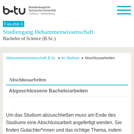
Startseite
Fakultät 4
Schließen
Studiengang Hebammenwissenschaft
Bachelor of Science (B.Sc.)
Universität
Forschung
Studium
International
Weiterbildung
Transfer
Unileben
Die BTU
Aktuelle
Studienangebot
Internationales
Weiterbildungsangebote
Akademische
Unsere
Forschung
Profil
Fachkräfte
Werte
Struktur
Vor dem
Wissenschaftliche
Hebammenwissenschaft, B.Sc.
Im Studium
Abschlussarbeiten
Forschungsprofil
Studium
Aus dem
Weiterbildung
Wirtschafts-
Familie &
Karriere
Ausland
und
Dual
&
Förderung
Im
Kontakt
an die
Forschungskooperati
Career
Engagement
Studium
Abschlussarbeiten
BTU
Wissenschaftlicher
Gründen
Sport &
Partnerschaften
Nachwuchs
Nach
Mit der
an der
Gesundhei
Abgeschlossene Bachelorarbeiten
&
dem
BTU ins
BTU
Strukturwandel
Studium
BTU &
Ausland
Innovative
Region
Für
Transferprojekte
erleben
internationale
Um das Studium abzuschließen muss am Ende des
Lernen
Studierende
Studiums eine Abschlussarbeit angefertigt werden. Sie
Sie uns
Kontakt
kennen
finden Gutachter*innen und das richtige Thema, indem