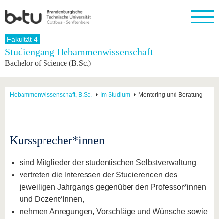
Startseite
Fakultät 4
Schließen
Studiengang Hebammenwissenschaft
Bachelor of Science (B.Sc.)
Universität
Forschung
Studium
International
Weiterbildung
Transfer
Unileben
Die BTU
Aktuelle
Studienangebot
Internationales
Weiterbildungsangebote
Akademische
Unsere
Forschung
Profil
Fachkräfte
Werte
Struktur
Vor dem
Wissenschaftliche
Hebammenwissenschaft, B.Sc.
Im Studium
Mentoring und Beratung
Forschungsprofil
Studium
Aus dem
Weiterbildung
Wirtschafts-
Familie &
Karriere
Ausland
und
Dual
&
Förderung
Im
Kontakt
an die
Forschungskooperati
Career
Engagement
Studium
BTU
Wissenschaftlicher
Gründen
Sport &
Kurssprecher*innen
Partnerschaften
Nachwuchs
Nach
Mit der
an der
Gesundhei
&
dem
BTU ins
BTU
Strukturwandel
Studium
BTU &
sind Mitglieder der studentischen Selbstverwaltung,
Ausland
Innovative
Region
vertreten die Interessen der Studierenden des
Für
Transferprojekte
erleben
jeweiligen Jahrgangs gegenüber den Professor*innen
internationale
Lernen
Studierende
und Dozent*innen,
Sie uns
Kontakt
kennen
nehmen Anregungen, Vorschläge und Wünsche sowie