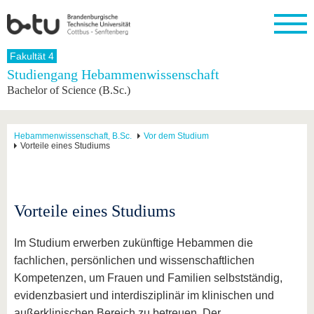
Startseite
Fakultät 4
Schließen
Studiengang Hebammenwissenschaft
Bachelor of Science (B.Sc.)
Universität
Forschung
Studium
International
Weiterbildung
Transfer
Unileben
Die BTU
Aktuelle
Studienangebot
Internationales
Weiterbildungsangebote
Akademische
Unsere
Forschung
Profil
Fachkräfte
Werte
Struktur
Vor dem
Wissenschaftliche
Hebammenwissenschaft, B.Sc.
Vor dem Studium
Vorteile eines Studiums
Forschungsprofil
Studium
Aus dem
Weiterbildung
Wirtschafts-
Familie &
Karriere
Ausland
und
Dual
&
Förderung
Im
Kontakt
an die
Forschungskooperati
Career
Engagement
Studium
BTU
Wissenschaftlicher
Gründen
Sport &
Partnerschaften
Nachwuchs
Nach
Vorteile eines Studiums
Mit der
an der
Gesundhei
&
dem
BTU ins
BTU
Strukturwandel
Studium
BTU &
Ausland
Innovative
Region
Im Studium erwerben zukünftige Hebammen die
Für
Transferprojekte
erleben
fachlichen, persönlichen und wissenschaftlichen
internationale
Lernen
Kompetenzen, um Frauen und Familien selbstständig,
Studierende
Sie uns
evidenzbasiert und interdisziplinär im klinischen und
Kontakt
kennen
außerklinischen Bereich zu betreuen. Der