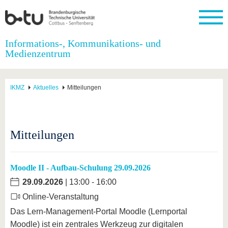
Startseite
Informations-, Kommunikations- und
Schließen
Medienzentrum
Universität
Forschung
Studium
International
Weiterbildung
Transfer
Unileben
Die BTU
Aktuelle
Studienangebot
Internationales
Weiterbildungsangebote
Akademische
Unsere
IKMZ
Aktuelles
Mitteilungen
Forschung
Profil
Fachkräfte
Werte
Struktur
Vor dem
Wissenschaftliche
Forschungsprofil
Studium
Aus dem
Weiterbildung
Wirtschafts-
Familie &
Karriere
Ausland
und
Dual
&
Förderung
Im
Kontakt
an die
Forschungskooperati
Career
Engagement
Studium
Mitteilungen
BTU
Wissenschaftlicher
Gründen
Sport &
Partnerschaften
Nachwuchs
Nach
Mit der
an der
Gesundhei
&
dem
BTU ins
BTU
Strukturwandel
Studium
BTU &
Moodle II - Aufbau-Schulung 29.09.2026
Ausland
Innovative
Region
29.09.2026
| 13:00 - 16:00
Für
Transferprojekte
erleben
internationale
Online-Veranstaltung
Lernen
Studierende
Sie uns
Das Lern-Management-Portal Moodle (Lernportal
Kontakt
kennen
Moodle) ist ein zentrales Werkzeug zur digitalen