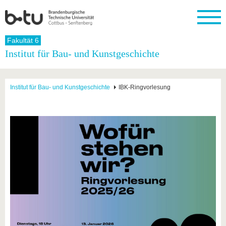
Startseite
Fakultät 6
Schließen
Institut für Bau- und Kunstgeschichte
Universität
Forschung
Studium
International
Weiterbildung
Transfer
Unileben
Die BTU
Aktuelle
Studienangebot
Internationales
Weiterbildungsangebote
Akademische
Unsere
Institut für Bau- und Kunstgeschichte
IBK-Ringvorlesung
Forschung
Profil
Fachkräfte
Werte
Struktur
Vor dem
Wissenschaftliche
Forschungsprofil
Studium
Aus dem
Weiterbildung
Wirtschafts-
Familie &
Karriere
Ausland
und
Dual
&
Förderung
Im
Kontakt
an die
Forschungskooperati
Career
Engagement
Studium
BTU
Wissenschaftlicher
Gründen
Sport &
Partnerschaften
Nachwuchs
Nach
Mit der
an der
Gesundhei
&
dem
BTU ins
BTU
Strukturwandel
Studium
BTU &
Ausland
Innovative
Region
Für
Transferprojekte
erleben
internationale
Lernen
Studierende
Sie uns
Kontakt
kennen