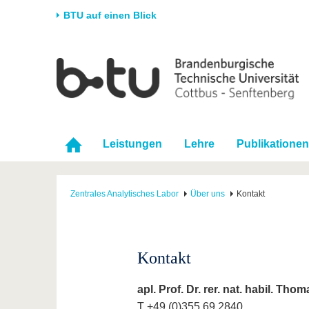
BTU auf einen Blick
Startseite
Universität
Forschung
Stud
Die BTU
Aktuelle Forschung
Stud
Struktur
Forschungsprofil
Vor 
Leistungen
Lehre
Publikationen
Karriere & Engagement
Förderung
Im S
Partnerschaften &
Wissenschaftlicher
Nach
Strukturwandel
Nachwuchs
Zentrales Analytisches Labor
Über uns
Kontakt
Kontakt
apl. Prof. Dr. rer. nat. habil. Tho
T +49 (0)355 69 2840