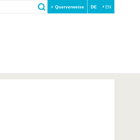
Querverweise
DE
EN
Schließen
Transfer
Unileben
e
Akademische Fachkräfte
Unsere Werte
Wirtschafts- und
Familie & Dual Career
Forschungskooperationen
Sport & Gesundheit
Gründen an der BTU
BTU & Region erleben
Innovative Transferprojekte
Lernen Sie uns kennen