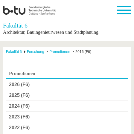
Startseite
Fakultät 6
Schließen
Architektur, Bauingenieurwesen und Stadtplanung
Universität
Forschung
Studium
International
Weiterbildung
Transfer
Unileben
Die BTU
Aktuelle
Studienangebot
Internationales
Weiterbildungsangebote
Akademische
Unsere
Fakultät 6
Forschung
Promotionen
2016 (F6)
Forschung
Profil
Fachkräfte
Werte
Struktur
Vor dem
Wissenschaftliche
Forschungsprofil
Studium
Aus dem
Weiterbildung
Wirtschafts-
Familie &
Karriere
Ausland
und
Dual
&
Förderung
Im
Kontakt
Promotionen
an die
Forschungskooperati
Career
Engagement
Studium
BTU
Wissenschaftlicher
Gründen
Sport &
2026 (F6)
Partnerschaften
Nachwuchs
Nach
Mit der
an der
Gesundhei
&
dem
BTU ins
BTU
2025 (F6)
Strukturwandel
Studium
BTU &
Ausland
Innovative
Region
2024 (F6)
Für
Transferprojekte
erleben
internationale
2023 (F6)
Lernen
Studierende
Sie uns
2022 (F6)
Kontakt
kennen