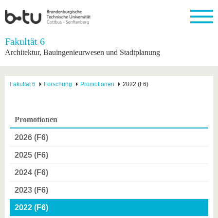
Startseite
Fakultät 6
Schließen
Architektur, Bauingenieurwesen und Stadtplanung
Universität
Forschung
Studium
International
Weiterbildung
Transfer
Unileben
Die BTU
Aktuelle
Studienangebot
Internationales
Weiterbildungsangebote
Akademische
Unsere
Fakultät 6
Forschung
Promotionen
2022 (F6)
Forschung
Profil
Fachkräfte
Werte
Struktur
Vor dem
Wissenschaftliche
Forschungsprofil
Studium
Aus dem
Weiterbildung
Wirtschafts-
Familie &
Karriere
Ausland
und
Dual
&
Förderung
Im
Kontakt
Promotionen
an die
Forschungskooperati
Career
Engagement
Studium
BTU
Wissenschaftlicher
Gründen
Sport &
2026 (F6)
Partnerschaften
Nachwuchs
Nach
Mit der
an der
Gesundhei
&
dem
BTU ins
BTU
2025 (F6)
Strukturwandel
Studium
BTU &
Ausland
Innovative
Region
2024 (F6)
Für
Transferprojekte
erleben
internationale
2023 (F6)
Lernen
Studierende
Sie uns
2022 (F6)
Kontakt
kennen