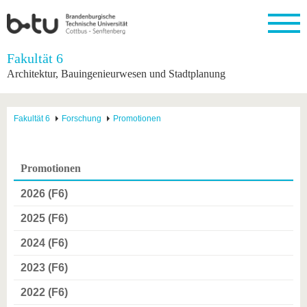
Startseite
Fakultät 6
Schließen
Architektur, Bauingenieurwesen und Stadtplanung
Universität
Forschung
Studium
International
Weiterbildung
Transfer
Unileben
Die BTU
Aktuelle
Studienangebot
Internationales
Weiterbildungsangebote
Akademische
Unsere
Fakultät 6
Forschung
Promotionen
Forschung
Profil
Fachkräfte
Werte
Struktur
Vor dem
Wissenschaftliche
Forschungsprofil
Studium
Aus dem
Weiterbildung
Wirtschafts-
Familie &
Karriere
Ausland
und
Dual
&
Förderung
Im
Kontakt
Promotionen
an die
Forschungskooperati
Career
Engagement
Studium
BTU
Wissenschaftlicher
Gründen
Sport &
2026 (F6)
Partnerschaften
Nachwuchs
Nach
Mit der
an der
Gesundhei
&
dem
BTU ins
BTU
2025 (F6)
Strukturwandel
Studium
BTU &
Ausland
Innovative
Region
2024 (F6)
Für
Transferprojekte
erleben
internationale
2023 (F6)
Lernen
Studierende
Sie uns
2022 (F6)
Kontakt
kennen