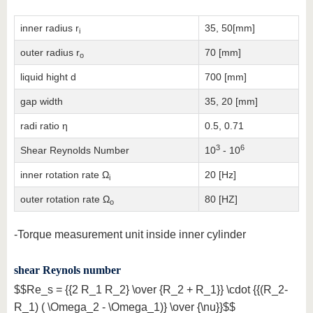
inner radius r
35, 50[mm]
i
outer radius r
70 [mm]
o
liquid hight d
700 [mm]
gap width
35, 20 [mm]
radi ratio η
0.5, 0.71
3
6
Shear Reynolds Number
10
- 10
inner rotation rate Ω
20 [Hz]
i
outer rotation rate Ω
80 [HZ]
o
-Torque measurement unit inside inner cylinder
shear Reynols number
$$Re_s = {{2 R_1 R_2} \over {R_2 + R_1}} \cdot {{(R_2-
R_1) ( \Omega_2 - \Omega_1)} \over {\nu}}$$