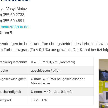
hys. Vasyl Motuz
0) 355 69 2733
0) 355 69 4891
.motuz(at)b-tu.de
Raum 5
endungen im Lehr- und Forschungsbetrieb des Lehrstuhls wurd
m Turbulenzgrad (Tu < 0,1 %) ausgewählt. Der Kanal besitzt f
reckenquerschnitt
A = 0,6 m x 0,5 m (Rechteck)
recke
geschlossen / offen
lgeschwindigkeit
U max. = 50 m/s bei geschlossener
Messstrecke
schwindigkeit
U nenn. = 40 m/s ± 0,1 m/s
enzgrad
Tu < 0,1 %