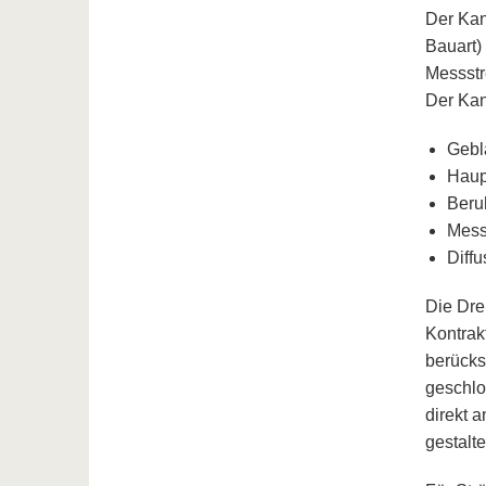
Der Kan
Bauart)
Messstr
Der Kan
Gebl
Haup
Beru
Mess
Diff
Die Dre
Kontrakt
berücks
geschlo
direkt 
gestalt