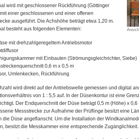
al wird mit geschlossener Rückführung (Göttinger
 mit einer geschlossenen und einer offenen
ecke ausgeführt. Die Achshöhe beträgt etwa 1,20 m.
al besteht aus folgenden Elementen:
Ansich
äse mit drehzahlgeregeltem Antriebsmotor
tdiffusor
higungskammer mit Einbauten (Strömungsgleichrichter, Siebe)
streckenquerschnitt 0,6 m x 0,5 m
usor, Umlenkecken, Rückführung
hzahl wird direkt auf der Antriebswelle gemessen und digital an
ionsverhältnis von 1 : 5,5 auf. In der Düsenkontur ist eine Gren
ichtigt. Der Endquerschnitt der Düse beträgt 0,5 m (Höhe) x 0,6 
ssene Messstrecke zur Aufnahme der Prüflinge besitzt eine Läng
an die Düse angeflanscht. Um die Installation der Windkanalmode
en, besitzt die Messkammer eine entsprechende Zugänglichkeit.