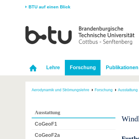
BTU auf einen Blick
Startseite
Universität
Forschung
Stud
Die BTU
Aktuelle Forschung
Stud
Struktur
Forschungsprofil
Vor 
Karriere & Engagement
Förderung
Im S
Lehre
Forschung
Publikationen
Partnerschaften &
Wissenschaftlicher
Nach
Strukturwandel
Nachwuchs
Aerodynamik und Strömungslehre
Forschung
Ausstattung
Ausstattung
Wind
CoGeoF1
CoGeoF2a
Furth