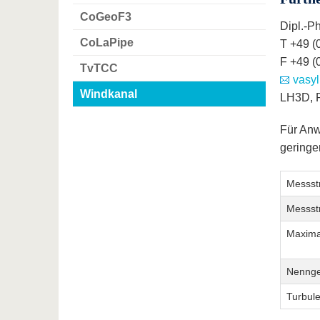
CoGeoF3
Dipl.-P
CoLaPipe
T +49 (
F +49 (
TvTCC
vasyl
Windkanal
LH3D, 
Für Anw
geringe
Messst
Messst
Maxima
Nennge
Turbul