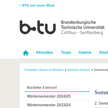
BTU auf einen Blick
Startseite
Universität
Forschung
Stud
Die BTU
Aktuelle Forschung
Stud
Struktur
Forschungsprofil
Vor 
Karriere & Engagement
Förderung
Im S
Aktuelles
Team
Galerie
Stud
Partnerschaften &
Wissenschaftlicher
Nach
Strukturwandel
Nachwuchs
Entwerfen, Bauen im Bestand
Bachelor Entwurf
Sommerse
Bachelor Entwurf
Somm
Wintersemester 2024/25
2. Seme
Wintersemester 2023/24