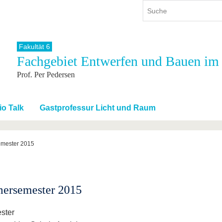
Fakultät 6
Fachgebiet Entwerfen und Bauen im
ium
International
Weiterbildung
Prof. Per Pedersen
ienangebot
Internationales Profil
Weiterbildungsangebot
dem Studium
Aus dem Ausland an die BTU
Wissenschaftliche
Weiterbildung
tudium
Mit der BTU ins Ausland
io Talk
Gastprofessur Licht und Raum
Kontakt
 dem Studium
Für internationale
Studierende
Kontakt
mester 2015
ersemester 2015
ster