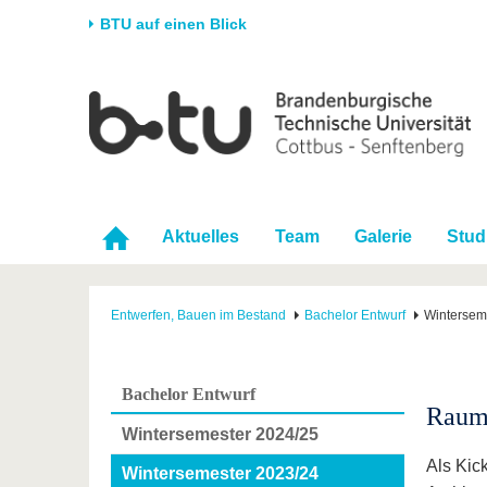
BTU auf einen Blick
Startseite
Universität
Forschung
Stud
Die BTU
Aktuelle Forschung
Stud
Struktur
Forschungsprofil
Vor 
Karriere & Engagement
Förderung
Im S
Aktuelles
Team
Galerie
Stud
Partnerschaften &
Wissenschaftlicher
Nach
Strukturwandel
Nachwuchs
Entwerfen, Bauen im Bestand
Bachelor Entwurf
Wintersem
Bachelor Entwurf
Raum
Wintersemester 2024/25
Als Kic
Wintersemester 2023/24