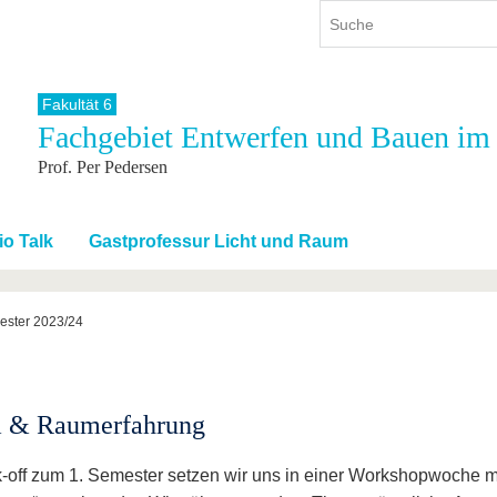
Fakultät 6
Fachgebiet Entwerfen und Bauen im
ium
International
Weiterbildung
Prof. Per Pedersen
ienangebot
Internationales Profil
Weiterbildungsangebot
dem Studium
Aus dem Ausland an die BTU
Wissenschaftliche
Weiterbildung
tudium
Mit der BTU ins Ausland
io Talk
Gastprofessur Licht und Raum
Kontakt
 dem Studium
Für internationale
Studierende
Kontakt
ester 2023/24
 & Raumerfahrung
k-off zum 1. Semester setzen wir uns in einer Workshopwoche