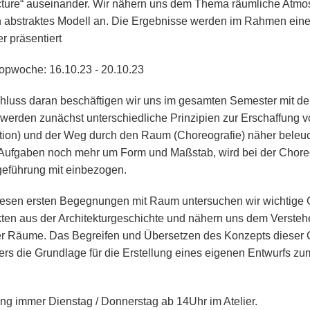
cture“ auseinander. Wir nähern uns dem Thema räumliche Atmos
n abstraktes Modell an. Die Ergebnisse werden im Rahmen eine
er präsentiert
pwoche: 16.10.23 - 20.10.23
hluss daran beschäftigen wir uns im gesamten Semester mit 
 werden zunächst unterschiedliche Prinzipien zur Erschaffung 
tion) und der Weg durch den Raum (Choreografie) näher beleuch
Aufgaben noch mehr um Form und Maßstab, wird bei der Choreo
eführung mit einbezogen.
esen ersten Begegnungen mit Raum untersuchen wir wichtige
kten aus der Architekturgeschichte und nähern uns dem Versteh
r Räume. Das Begreifen und Übersetzen des Konzepts dieser
rs die Grundlage für die Erstellung eines eigenen Entwurfs 
ng immer Dienstag / Donnerstag ab 14Uhr im Atelier.