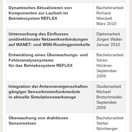
Dynamisches Aktualisieren von
Bachelorarbeit
Komponenten zur Laufzeit im
Richard
Betriebssystem REFLEX
Weickelt
März 2010
Untersuchung des Einflusses
Diplomarbeit
unidirektionaler Netzwerkverbindungen
Jürgen Walter
auf MANET- und WSN-Routingprotokolle
Januar 2010
Entwicklung eines Überwachungs- und
Bachelorarbeit
Fehleranalysesystems
Sören
für das Betriebssystem REFLEX
Höckner
September
2009
Integration der Antenneneigenschaften
Studienarbeit
gängiger Sensorknotenfunkmodule
Michael
in aktuelle Simulationswerkzeuge
Bretschneider
September
2009
Überwachung von drahtlosen
Bachelorarbeit
Sensornetzen
Stefan
Nürnberger