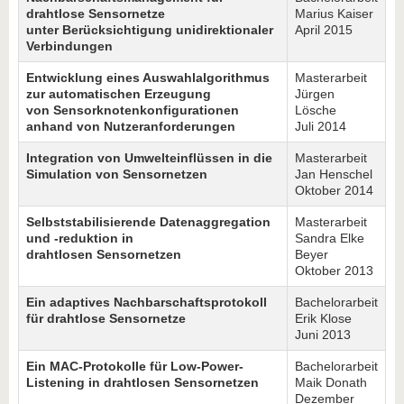
drahtlose Sensornetze
Marius Kaiser
unter Berücksichtigung unidirektionaler
April 2015
Verbindungen
Entwicklung eines Auswahlalgorithmus
Masterarbeit
zur automatischen Erzeugung
Jürgen
von Sensorknotenkonfigurationen
Lösche
anhand von Nutzeranforderungen
Juli 2014
Integration von Umwelteinflüssen in die
Masterarbeit
Simulation von Sensornetzen
Jan Henschel
Oktober 2014
Selbststabilisierende Datenaggregation
Masterarbeit
und -reduktion in
Sandra Elke
drahtlosen Sensornetzen
Beyer
Oktober 2013
Ein adaptives Nachbarschaftsprotokoll
Bachelorarbeit
für drahtlose Sensornetze
Erik Klose
Juni 2013
Ein MAC-Protokolle für Low-Power-
Bachelorarbeit
Listening in drahtlosen Sensornetzen
Maik Donath
Dezember