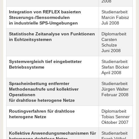
2008
Integration von REFLEX basierten
Studienarbeit
Steuerungs-/Sensormodulen
Marcin Fabisz
in industrielle SPS-Umgebungen
Juli 2008
Statistische Zeitanalyse von Funktionen
Diplomarbeit
in Echtzeitsystemen
Carsten
Schulze
Juni 2008
Systemvergleich tief eingebetteter
Studienarbeit
Betriebssysteme
Stefan Böcker
April 2008
Spracheinbettung entfernter
Studienarbeit
Methodenaufrufe und kollektiver
Jürgen Walter
Operationen
Februar 2008
für drahtlose heterogene Netze
Routingverfahren für drahtlose
Diplomarbeit
heterogene Netze
Tobias Senner
Oktober 2007
Kollektive Anwendungsmechanismen für
Studienarbeit
heterogene drahtlose Netze
Frank Völkel