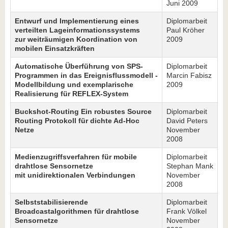
Juni 2009
Entwurf und Implementierung eines
Diplomarbeit
verteilten Lageinformationssystems
Paul Kröher
zur weiträumigen Koordination von
2009
mobilen Einsatzkräften
Automatische Überführung von SPS-
Diplomarbeit
Programmen in das Ereignisflussmodell -
Marcin Fabisz
Modellbildung und exemplarische
2009
Realisierung für REFLEX-System
Buckshot-Routing Ein robustes Source
Diplomarbeit
Routing Protokoll für dichte Ad-Hoc
David Peters
Netze
November
2008
Medienzugriffsverfahren für mobile
Diplomarbeit
drahtlose Sensornetze
Stephan Mank
mit unidirektionalen Verbindungen
November
2008
Selbststabilisierende
Diplomarbeit
Broadcastalgorithmen für drahtlose
Frank Völkel
Sensornetze
November