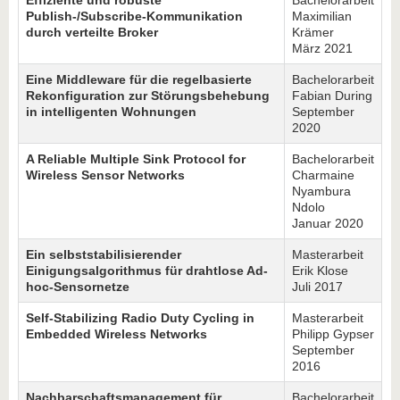
Effiziente und robuste
Bachelorarbeit
Publish-/Subscribe-Kommunikation
Maximilian
durch verteilte Broker
Krämer
März 2021
Eine Middleware für die regelbasierte
Bachelorarbeit
Rekonfiguration zur Störungsbehebung
Fabian During
in intelligenten Wohnungen
September
2020
A Reliable Multiple Sink Protocol for
Bachelorarbeit
Wireless Sensor Networks
Charmaine
Nyambura
Ndolo
Januar 2020
Ein selbststabilisierender
Masterarbeit
Einigungsalgorithmus für drahtlose Ad-
Erik Klose
hoc-Sensornetze
Juli 2017
Self-Stabilizing Radio Duty Cycling in
Masterarbeit
Embedded Wireless Networks
Philipp Gypser
September
2016
Nachbarschaftsmanagement für
Bachelorarbeit