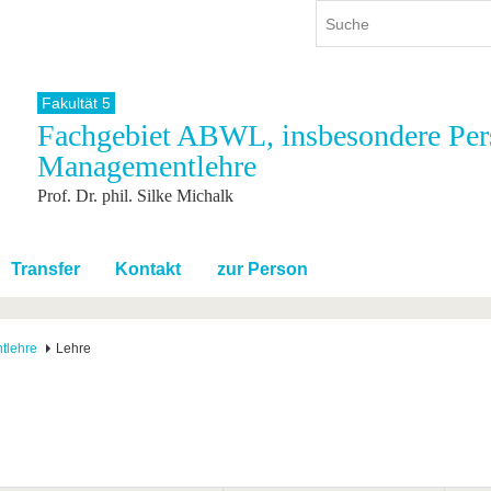
Fakultät 5
Fachgebiet ABWL, insbesondere Per
ium
International
Weiterbildung
Managementlehre
ienangebot
Internationales Profil
Weiterbildungsangebot
Prof. Dr. phil. Silke Michalk
dem Studium
Aus dem Ausland an die BTU
Wissenschaftliche
Weiterbildung
tudium
Mit der BTU ins Ausland
Kontakt
 dem Studium
Für internationale
Transfer
Kontakt
zur Person
Studierende
Kontakt
tlehre
Lehre