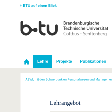
BTU auf einen Blick
Startseite
Universität
Forschung
Stud
Die BTU
Aktuelle Forschung
Stud
Struktur
Forschungsprofil
Vor 
Karriere & Engagement
Förderung
Im S
Partnerschaften &
Wissenschaftlicher
Nach
Lehre
Projekte
Publikationen
Strukturwandel
Nachwuchs
ABWL mit den Schwerpunkten Personalwesen und Managemen
Lehrangebot