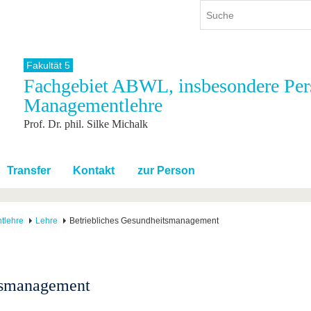
Fakultät 5
Fachgebiet ABWL, insbesondere Per
ium
International
Weiterbildung
Managementlehre
ienangebot
Internationales Profil
Weiterbildungsangebot
Prof. Dr. phil. Silke Michalk
dem Studium
Aus dem Ausland an die BTU
Wissenschaftliche
Weiterbildung
tudium
Mit der BTU ins Ausland
Kontakt
 dem Studium
Für internationale
Transfer
Kontakt
zur Person
Studierende
Kontakt
tlehre
Lehre
Betriebliches Gesundheitsmanagement
tsmanagement