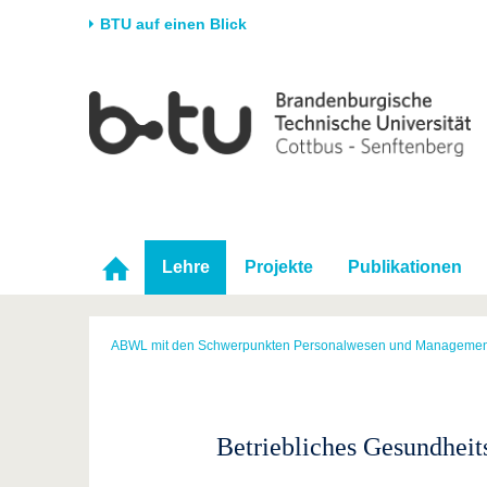
BTU auf einen Blick
Startseite
Universität
Forschung
Stud
Die BTU
Aktuelle Forschung
Stud
Struktur
Forschungsprofil
Vor 
Karriere & Engagement
Förderung
Im S
Partnerschaften &
Wissenschaftlicher
Nach
Lehre
Projekte
Publikationen
Strukturwandel
Nachwuchs
ABWL mit den Schwerpunkten Personalwesen und Managemen
Betriebliches Gesundhei