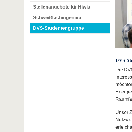
Stellenangebote für Hiwis
Schweißfachingenieur
DVS-Studentengruppe
DVS-St
Die DVS
Interes
möchten
Energie
Raumfa
Unser Z
Netzwer
erleicht