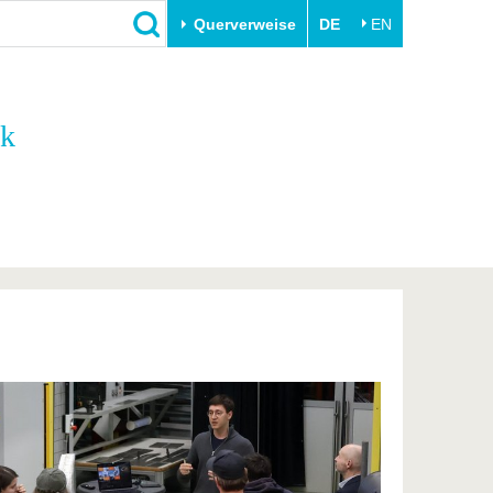
Querverweise
DE
EN
Schließen
ik
Transfer
Unileben
e
Akademische Fachkräfte
Unsere Werte
Wirtschafts- und
Familie & Dual Career
Forschungskooperationen
Sport & Gesundheit
Gründen an der BTU
BTU & Region erleben
Innovative Transferprojekte
Lernen Sie uns kennen