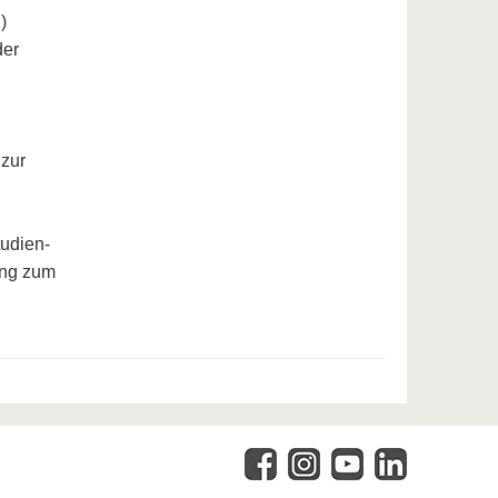
)
der
zur
tudien-
ung zum