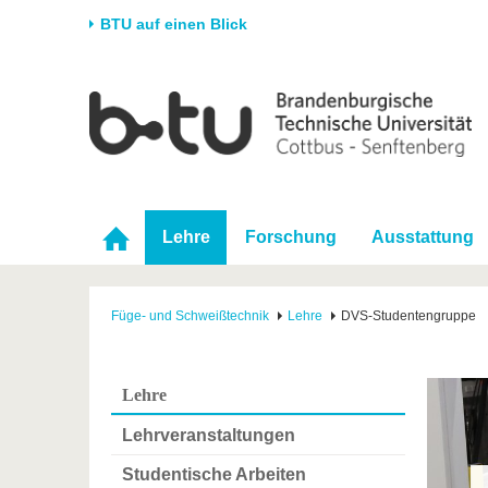
BTU auf einen Blick
Startseite
Universität
Forschung
Stud
Die BTU
Aktuelle Forschung
Stud
Struktur
Forschungsprofil
Vor 
Karriere & Engagement
Förderung
Im S
Lehre
Forschung
Ausstattung
Partnerschaften &
Wissenschaftlicher
Nach
Strukturwandel
Nachwuchs
Füge- und Schweißtechnik
Lehre
DVS-Studentengruppe
Lehre
Lehrveranstaltungen
Studentische Arbeiten