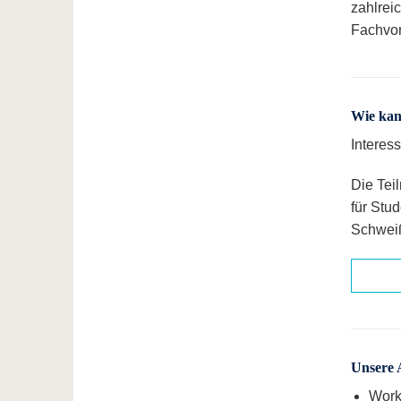
zahlrei
Fachvor
Wie kan
Interes
Die Tei
für Stu
Schweiß
Unsere 
Work