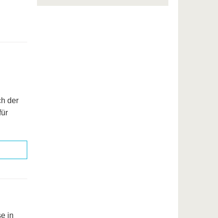
ch der
für
e in