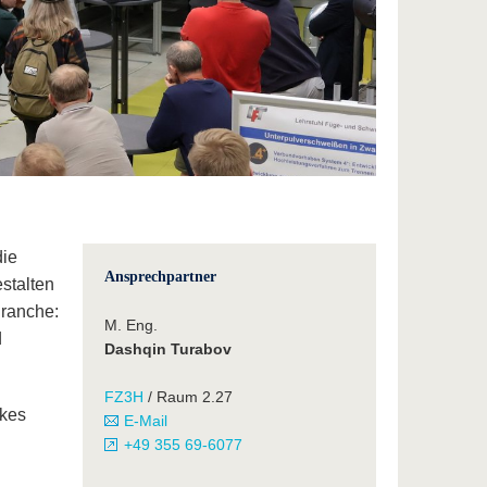
die
Ansprechpartner
estalten
Branche:
M. Eng.
d
Dashqin Turabov
FZ3H
/ Raum 2.27
rkes
E-Mail
+49 355 69-6077