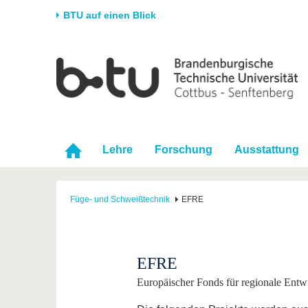
BTU auf einen Blick
Startseite
Universität
Forschung
Stud
Die BTU
Aktuelle Forschung
Stud
Struktur
Forschungsprofil
Vor 
Karriere & Engagement
Förderung
Im S
Lehre
Forschung
Ausstattung
Partnerschaften &
Wissenschaftlicher
Nach
Strukturwandel
Nachwuchs
Füge- und Schweißtechnik
EFRE
EFRE
Europäischer Fonds für regionale Entw