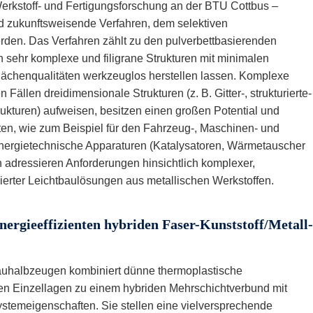
Werkstoff- und Fertigungsforschung an der BTU Cottbus –
d zukunftsweisende Verfahren, dem selektiven
rden. Das Verfahren zählt zu den pulverbettbasierenden
h sehr komplexe und filigrane Strukturen mit minimalen
ächenqualitäten werkzeuglos herstellen lassen. Komplexe
Fällen dreidimensionale Strukturen (z. B. Gitter-, strukturierte-
turen) aufweisen, besitzen einen großen Potential und
en, wie zum Beispiel für den Fahrzeug-, Maschinen- und
nergietechnische Apparaturen (Katalysatoren, Wärmetauscher
 adressieren Anforderungen hinsichtlich komplexer,
mierter Leichtbaulösungen aus metallischen Werkstoffen.
nergieeffizienten hybriden Faser-Kunststoff/Metall-
auhalbzeugen kombiniert dünne thermoplastische
hen Einzellagen zu einem hybriden Mehrschichtverbund mit
stemeigenschaften. Sie stellen eine vielversprechende