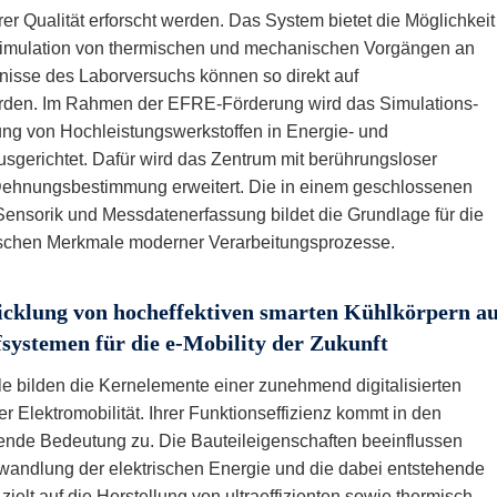
r Qualität erforscht werden. Das System bietet die Möglichkeit
Simulation von thermischen und mechanischen Vorgängen an
nisse des Laborversuchs können so direkt auf
rden. Im Rahmen der EFRE-Förderung wird das Simulations-
ung von Hochleistungswerkstoffen in Energie- und
sgerichtet. Dafür wird das Zentrum mit berührungsloser
Dehnungsbestimmung erweitert. Die in einem geschlossenen
 Sensorik und Messdatenerfassung bildet die Grundlage für die
tischen Merkmale moderner Verarbeitungsprozesse.
klung von hocheffektiven smarten Kühlkörpern au
systemen für die e-Mobility der Zukunft
e bilden die Kernelemente einer zunehmend digitalisierten
 Elektromobilität. Ihrer Funktionseffizienz kommt in den
ende Bedeutung zu. Die Bauteileigenschaften beeinflussen
mwandlung der elektrischen Energie und die dabei entstehende
elt auf die Herstellung von ultraeffizienten sowie thermisch