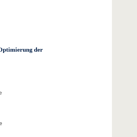
d Optimierung der
e
e