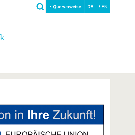
Querverweise
DE
EN
Schließen
ik
Transfer
Unileben
e
Akademische Fachkräfte
Unsere Werte
Wirtschafts- und
Familie & Dual Career
Forschungskooperationen
Sport & Gesundheit
Gründen an der BTU
BTU & Region erleben
Innovative Transferprojekte
Lernen Sie uns kennen