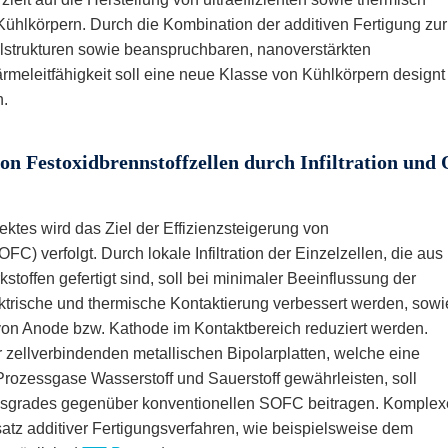
hlkörpern. Durch die Kombination der additiven Fertigung zur
lstrukturen sowie beanspruchbaren, nanoverstärkten
meleitfähigkeit soll eine neue Klasse von Kühlkörpern designt
n.
 von Festoxidbrennstoffzellen durch Infiltration un
tes wird das Ziel der Effizienzsteigerung von
C) verfolgt. Durch lokale Infiltration der Einzelzellen, die aus
toffen gefertigt sind, soll bei minimaler Beeinflussung der
ktrische und thermische Kontaktierung verbessert werden, sowi
n Anode bzw. Kathode im Kontaktbereich reduziert werden.
 zellverbindenden metallischen Bipolarplatten, welche eine
ozessgase Wasserstoff und Sauerstoff gewährleisten, soll
gsgrades gegenüber konventionellen SOFC beitragen. Komplex
tz additiver Fertigungsverfahren, wie beispielsweise dem