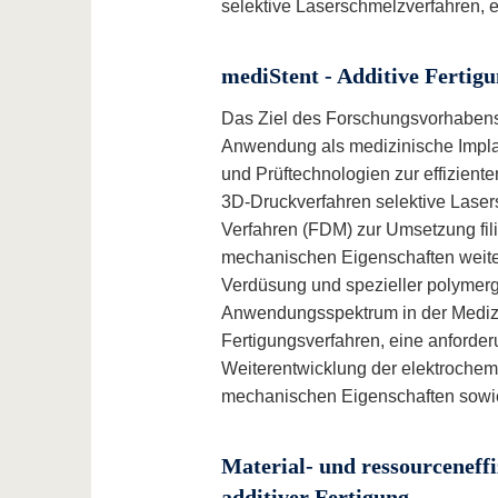
selektive Laserschmelzverfahren, e
mediStent - Additive Fertig
Das Ziel des Forschungsvorhabens be
Anwendung als medizinische Implan
und Prüftechnologien zur effizien
3D-Druckverfahren selektive Lase
Verfahren (FDM) zur Umsetzung fili
mechanischen Eigenschaften weitere
Verdüsung und spezieller polymerg
Anwendungsspektrum in der Medizin
Fertigungsverfahren, eine anforde
Weiterentwicklung der elektrochemis
mechanischen Eigenschaften sowie 
Material- und ressourcenef
additiver Fertigung