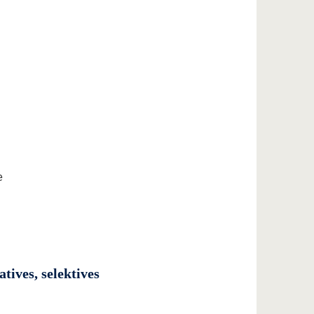
e
tives, selektives