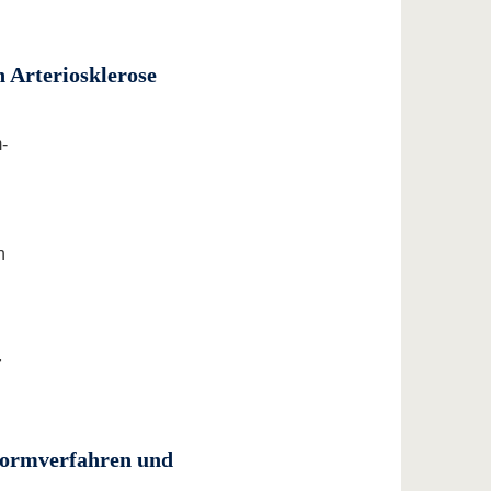
 Arteriosklerose
-
h
r
formverfahren und