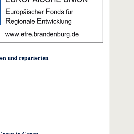
ten und reparierten
 Green to Green