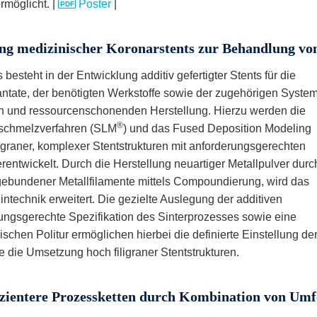
rmöglicht. |
Poster
|
ung medizinischer Koronarstents zur Behandlung von
steht in der Entwicklung additiv gefertigter Stents für die
tate, der benötigten Werkstoffe sowie der zugehörigen System
ten und ressourcenschonenden Herstellung. Hierzu werden die
®
rschmelzverfahren (SLM
) und das Fused Deposition Modeling
graner, komplexer Stentstrukturen mit anforderungsgerechten
ntwickelt. Durch die Herstellung neuartiger Metallpulver durc
ebundener Metallfilamente mittels Compoundierung, wird das
technik erweitert. Die gezielte Auslegung der additiven
rungsgerechte Spezifikation des Sinterprozesses sowie eine
chen Politur ermöglichen hierbei die definierte Einstellung de
die Umsetzung hoch filigraner Stentstrukturen.
fizientere Prozessketten durch Kombination von Um