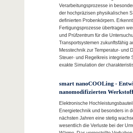
Verarbeitungsprozesse in besondere
der hochpräzisen physikalischen 
definierten Probenkörpern. Erkennt
Fertigungsprozesse übertragen we
und Prüfzentrum für die Untersuch
Transportsystemen zukunftsfähig au
Messtechnik zur Temperatur- und 
Steuer- und Regelkreis integrierte
exakte Simulation der charakteris
smart nanoCOOLing - Entwic
nanomodifizierten Werkstoff
Elektronische Hochleistungsbauteil
Energietechnik und besonders in der
nächsten Jahren eine stetig wachs
wesentlich die Verluste bei der U
Wärme. Das vorgestellte Vorhaben zi