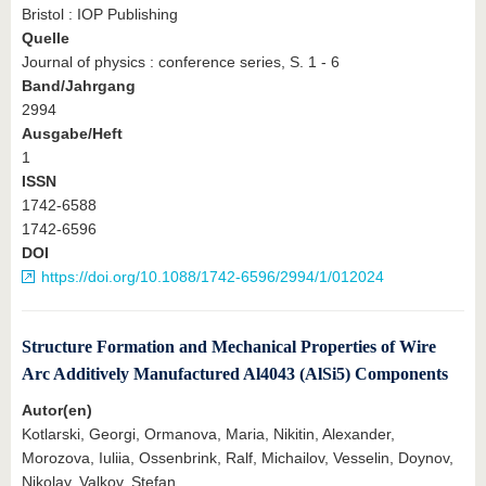
Bristol : IOP Publishing
Quelle
Journal of physics : conference series, S. 1 - 6
Band/Jahrgang
2994
Ausgabe/Heft
1
ISSN
1742-6588
1742-6596
DOI
https://doi.org/10.1088/1742-6596/2994/1/012024
Structure Formation and Mechanical Properties of Wire
Arc Additively Manufactured Al4043 (AlSi5) Components
Autor(en)
Kotlarski, Georgi, Ormanova, Maria, Nikitin, Alexander,
Morozova, Iuliia, Ossenbrink, Ralf, Michailov, Vesselin, Doynov,
Nikolay, Valkov, Stefan