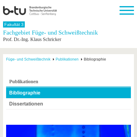
Startseite
Fakultät 3
Schließen
Fachgebiet Füge- und Schweißtechnik
Prof. Dr.-Ing. Klaus Schricker
Universität
Forschung
Studium
International
Weiterbildung
Transfer
Unileben
Die BTU
Aktuelle
Studienangebot
Internationales
Weiterbildungsangebote
Akademische
Unsere
Forschung
Profil
Fachkräfte
Werte
Struktur
Vor dem
Wissenschaftliche
Füge- und Schweißtechnik
Publikationen
Bibliographie
Forschungsprofil
Studium
Aus dem
Weiterbildung
Wirtschafts-
Familie &
Karriere
Ausland
und
Dual
&
Förderung
Im
Kontakt
an die
Forschungskooperati
Career
Engagement
Studium
Publikationen
BTU
Wissenschaftlicher
Gründen
Sport &
Partnerschaften
Nachwuchs
Nach
Mit der
an der
Gesundhei
Bibliographie
&
dem
BTU ins
BTU
Strukturwandel
Studium
BTU &
Ausland
Dissertationen
Innovative
Region
Für
Transferprojekte
erleben
internationale
Lernen
Studierende
Sie uns
Kontakt
kennen