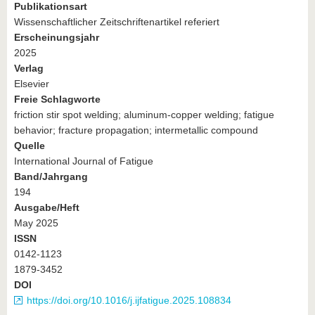
Publikationsart
Wissenschaftlicher Zeitschriftenartikel referiert
Erscheinungsjahr
2025
Verlag
Elsevier
Freie Schlagworte
friction stir spot welding; aluminum-copper welding; fatigue
behavior; fracture propagation; intermetallic compound
Quelle
International Journal of Fatigue
Band/Jahrgang
194
Ausgabe/Heft
May 2025
ISSN
0142-1123
1879-3452
DOI
https://doi.org/10.1016/j.ijfatigue.2025.108834