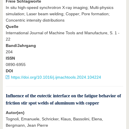
Freie Schlagworte
In situ high-speed synchrotron X-ray imaging; Multi-physics
simulation; Laser beam welding; Copper; Pore formation;
Concentric intensity distributions
Quelle
International Journal of Machine Tools and Manufacture, S. 1 -
22
Band/Jahrgang
204
ISSN
0890-6955
DOI
https://doi.org/10.1016/j.ijmachtools.2024.104224
Influence of the eutectic interface on the fatigue behavior of
friction stir spot welds of aluminum with copper
Autor(en)
Tognoli, Emanuele, Schricker, Klaus, Bassolini, Elena,
Bergmann, Jean Pierre