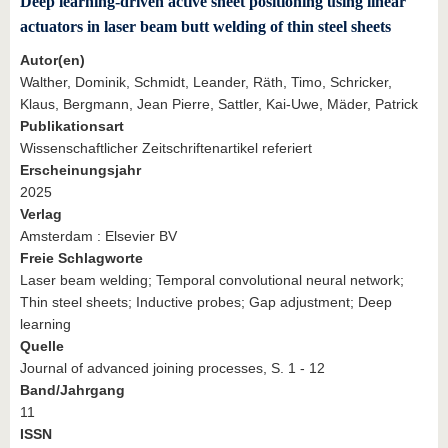
Deep learning-driven active sheet positioning using linear
actuators in laser beam butt welding of thin steel sheets
Autor(en)
Walther, Dominik, Schmidt, Leander, Räth, Timo, Schricker,
Klaus, Bergmann, Jean Pierre, Sattler, Kai-Uwe, Mäder, Patrick
Publikationsart
Wissenschaftlicher Zeitschriftenartikel referiert
Erscheinungsjahr
2025
Verlag
Amsterdam : Elsevier BV
Freie Schlagworte
Laser beam welding; Temporal convolutional neural network;
Thin steel sheets; Inductive probes; Gap adjustment; Deep
learning
Quelle
Journal of advanced joining processes, S. 1 - 12
Band/Jahrgang
11
ISSN