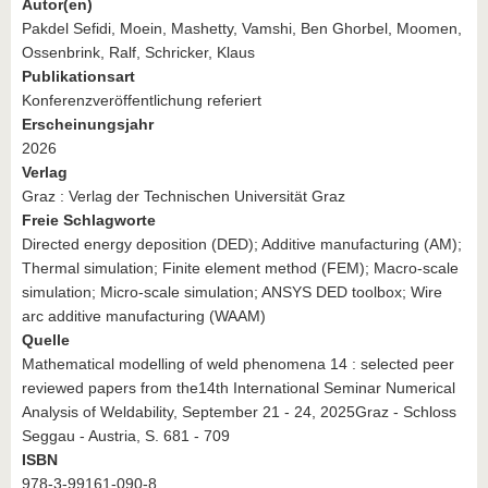
Autor(en)
Pakdel Sefidi, Moein, Mashetty, Vamshi, Ben Ghorbel, Moomen,
Ossenbrink, Ralf, Schricker, Klaus
Publikationsart
Konferenzveröffentlichung referiert
Erscheinungsjahr
2026
Verlag
Graz : Verlag der Technischen Universität Graz
Freie Schlagworte
Directed energy deposition (DED); Additive manufacturing (AM);
Thermal simulation; Finite element method (FEM); Macro-scale
simulation; Micro-scale simulation; ANSYS DED toolbox; Wire
arc additive manufacturing (WAAM)
Quelle
Mathematical modelling of weld phenomena 14 : selected peer
reviewed papers from the14th International Seminar Numerical
Analysis of Weldability, September 21 - 24, 2025Graz - Schloss
Seggau - Austria, S. 681 - 709
ISBN
978-3-99161-090-8