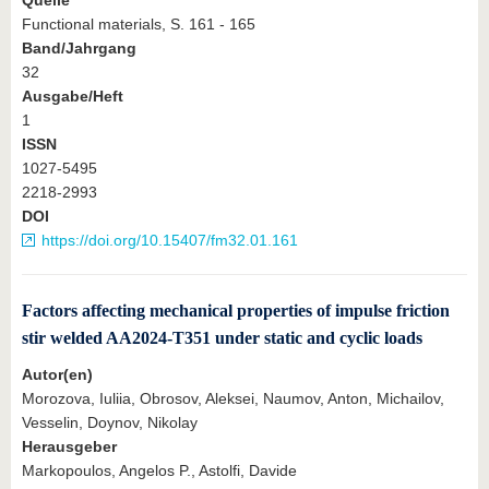
Quelle
Functional materials, S. 161 - 165
Band/Jahrgang
32
Ausgabe/Heft
1
ISSN
1027-5495
2218-2993
DOI
https://doi.org/10.15407/fm32.01.161
Factors affecting mechanical properties of impulse friction
stir welded AA2024-T351 under static and cyclic loads
Autor(en)
Morozova, Iuliia, Obrosov, Aleksei, Naumov, Anton, Michailov,
Vesselin, Doynov, Nikolay
Herausgeber
Markopoulos, Angelos P., Astolfi, Davide