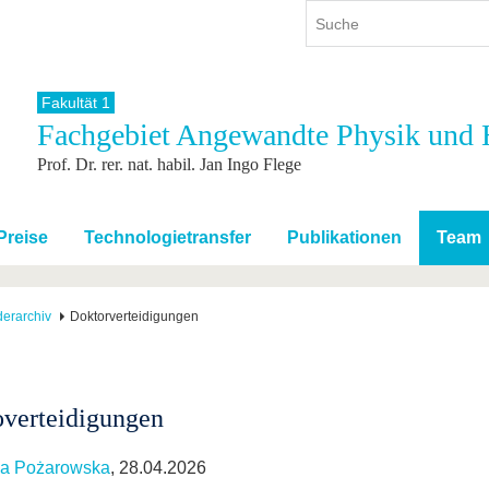
Fakultät 1
Fachgebiet Angewandte Physik und H
ium
International
Weiterbildung
Prof. Dr. rer. nat. habil. Jan Ingo Flege
ienangebot
Internationales Profil
Weiterbildungsangebot
dem Studium
Aus dem Ausland an die BTU
Wissenschaftliche
Weiterbildung
tudium
Mit der BTU ins Ausland
Preise
Technologietransfer
Publikationen
Team
Kontakt
 dem Studium
Für internationale
Studierende
Kontakt
derarchiv
Doktorverteidigungen
verteidigungen
ia Pożarowska
, 28.04.2026