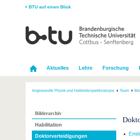
BTU auf einen Blick
Startseite
Universität
Forschung
Stud
Die BTU
Aktuelle Forschung
Stud
Struktur
Forschungsprofil
Vor 
Karriere & Engagement
Förderung
Im S
Aktuelles
Lehre
Forschung
Partnerschaften &
Wissenschaftlicher
Nach
Strukturwandel
Nachwuchs
Angewandte Physik und Halbleiterspektroskopie
Team
Bil
Bilderarchiv
Dokto
Habilitation
Emil
Doktorverteidigungen