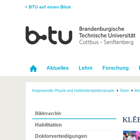
BTU auf einen Blick
Startseite
Universität
Forschung
Stud
Die BTU
Aktuelle Forschung
Stud
Struktur
Forschungsprofil
Vor 
Karriere & Engagement
Förderung
Im S
Aktuelles
Lehre
Forschung
Partnerschaften &
Wissenschaftlicher
Nach
Strukturwandel
Nachwuchs
Angewandte Physik und Halbleiterspektroskopie
Team
Bil
Bilderarchiv
KLĔB
Habilitation
Doktorverteidigungen