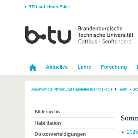
BTU auf einen Blick
Startseite
Universität
Forschung
Stud
Die BTU
Aktuelle Forschung
Stud
Struktur
Forschungsprofil
Vor 
Karriere & Engagement
Förderung
Im S
Aktuelles
Lehre
Forschung
Partnerschaften &
Wissenschaftlicher
Nach
Strukturwandel
Nachwuchs
Angewandte Physik und Halbleiterspektroskopie
Team
Bil
Bilderarchiv
Somme
Habilitation
2025
Doktorverteidigungen