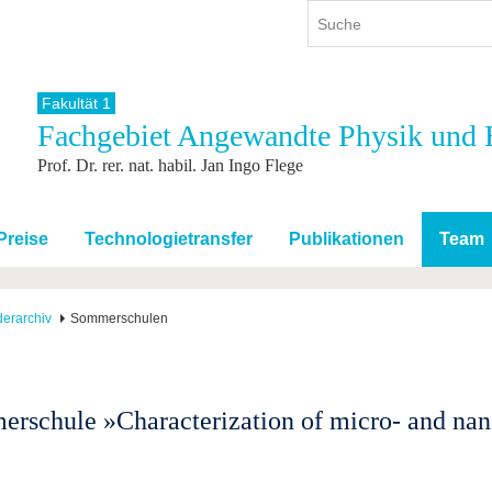
Fakultät 1
Fachgebiet Angewandte Physik und H
ium
International
Weiterbildung
Prof. Dr. rer. nat. habil. Jan Ingo Flege
ienangebot
Internationales Profil
Weiterbildungsangebot
dem Studium
Aus dem Ausland an die BTU
Wissenschaftliche
Weiterbildung
tudium
Mit der BTU ins Ausland
Preise
Technologietransfer
Publikationen
Team
Kontakt
 dem Studium
Für internationale
Studierende
Kontakt
derarchiv
Sommerschulen
rschule »Characterization of micro- and nan