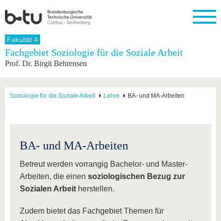
Startseite
Fakultät 4
Schließen
Fachgebiet Soziologie für die Soziale Arbeit
Prof. Dr. Birgit Behrensen
Universität
Forschung
Studium
International
Weiterbildung
Transfer
Unileben
Die BTU
Aktuelle
Studienangebot
Internationales
Weiterbildungsangebote
Akademische
Unsere
Forschung
Profil
Fachkräfte
Werte
Struktur
Vor dem
Wissenschaftliche
Soziologie für die Soziale Arbeit
Lehre
BA- und MA-Arbeiten
Forschungsprofil
Studium
Aus dem
Weiterbildung
Wirtschafts-
Familie &
Karriere
Ausland
und
Dual
&
Förderung
Im
Kontakt
an die
Forschungskooperati
Career
Engagement
Studium
BTU
Wissenschaftlicher
Gründen
Sport &
Partnerschaften
Nachwuchs
Nach
BA- und MA-Arbeiten
Mit der
an der
Gesundhei
&
dem
BTU ins
BTU
Strukturwandel
Studium
BTU &
Betreut werden vorrangig Bachelor- und Master-
Ausland
Innovative
Region
Arbeiten, die einen
soziologischen Bezug zur
Für
Transferprojekte
erleben
Sozialen Arbeit
herstellen.
internationale
Lernen
Studierende
Sie uns
Zudem bietet das Fachgebiet Themen für
Kontakt
kennen