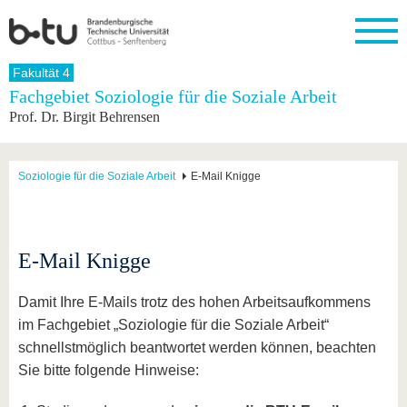
Startseite
Fakultät 4
Schließen
Fachgebiet Soziologie für die Soziale Arbeit
Prof. Dr. Birgit Behrensen
Universität
Forschung
Studium
International
Weiterbildung
Transfer
Unileben
Die BTU
Aktuelle
Studienangebot
Internationales
Weiterbildungsangebote
Akademische
Unsere
Forschung
Profil
Fachkräfte
Werte
Struktur
Vor dem
Wissenschaftliche
Soziologie für die Soziale Arbeit
E-Mail Knigge
Forschungsprofil
Studium
Aus dem
Weiterbildung
Wirtschafts-
Familie &
Karriere
Ausland
und
Dual
&
Förderung
Im
Kontakt
an die
Forschungskooperati
Career
Engagement
Studium
BTU
Wissenschaftlicher
Gründen
Sport &
E-Mail Knigge
Partnerschaften
Nachwuchs
Nach
Mit der
an der
Gesundhei
&
dem
BTU ins
BTU
Strukturwandel
Studium
BTU &
Damit Ihre E-Mails trotz des hohen Arbeitsaufkommens
Ausland
Innovative
Region
im Fachgebiet „Soziologie für die Soziale Arbeit“
Für
Transferprojekte
erleben
schnellstmöglich beantwortet werden können, beachten
internationale
Lernen
Studierende
Sie bitte folgende Hinweise:
Sie uns
Kontakt
kennen