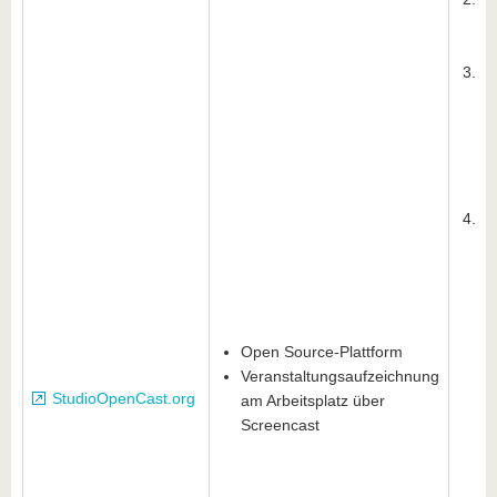
al
he
Zu
Mo
Vi
B
Me
tu
Fü
üb
Me
Da
ei
um
Open Source-Plattform
Nu
Veranstaltungsaufzeichnung
Pr
StudioOpenCast.org
am Arbeitsplatz über
Be
Screencast
(
- 