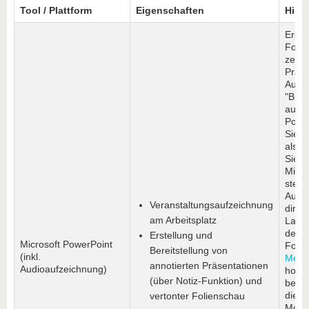
Tool / Plattform
Eigenschaften
Hinw
Erste
Folie
zeich
Präse
Audi
"Bild
aufze
Power
Sie d
als m
Sie v
Mikro
stell
Audi
Veranstaltungsaufzeichnung
direk
am Arbeitsplatz
Laden
dem 
Erstellung und
Microsoft PowerPoint
Forma
Bereitstellung von
(inkl.
Medie
annotierten Präsentationen
Audioaufzeichnung)
hoch 
(über Notiz-Funktion) und
bette
diese
vertonter Folienschau
Moodl