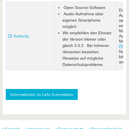
Open Source-Software
Erste
Audio-Aufnahme über
Audi
eigenes Smartphone
stell
einen
möglich
Mail
Wir empfehlen den Einsatz
Audacity
Auch 
der Version kleiner oder
Moodl
gleich 3.0.2. Bei höheren
Fo
Nutzu
Versionen bestehen
bitte
Hinweise auf mögliche
ange
Datenschutzprobleme.
Informationen zu Lehr-/Lernvideos