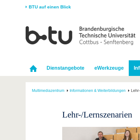
BTU auf einen Blick
Startseite
Universität
Forschung
Stud
Die BTU
Aktuelle Forschung
Stud
Struktur
Forschungsprofil
Vor 
Karriere & Engagement
Förderung
Im S
Dienstangebote
eWerkzeuge
In
Partnerschaften &
Wissenschaftlicher
Nach
Strukturwandel
Nachwuchs
Multimediazentrum
Informationen & Weiterbildungen
Lehr
Lehr-/Lernszenarien