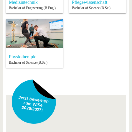
Medizintechnik
Pflegewissenschaft
Bachelor of Engineering (B.Eng.)
Bachelor of Science (B.Sc.)
Physiotherapie
Bachelor of Science (B.Sc.)
Jetzt bewerben
zum WiSe
2026/2027!