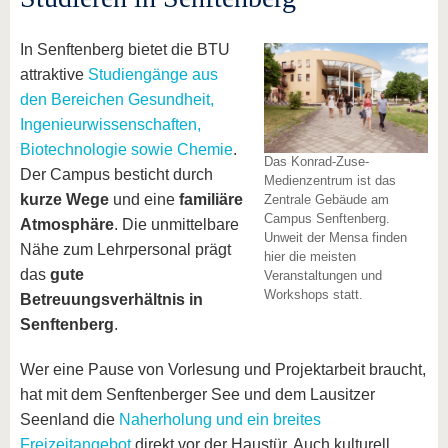
In Senftenberg bietet die BTU
attraktive
Studiengänge aus
den Bereichen Gesundheit,
Ingenieurwissenschaften,
Biotechnologie sowie Chemie
.
Das Konrad-Zuse-
Der Campus besticht durch
Medienzentrum ist das
kurze Wege
und eine
familiäre
Zentrale Gebäude am
Campus Senftenberg.
Atmosphäre
. Die unmittelbare
Unweit der Mensa finden
Nähe zum Lehrpersonal prägt
hier die meisten
das
gute
Veranstaltungen und
Workshops statt.
Betreuungsverhältnis in
Senftenberg
.
Wer eine Pause von Vorlesung und Projektarbeit braucht,
hat mit dem Senftenberger See und dem Lausitzer
Seenland die
Naherholung und ein breites
Freizeitangebot
direkt vor der Haustür. Auch kulturell