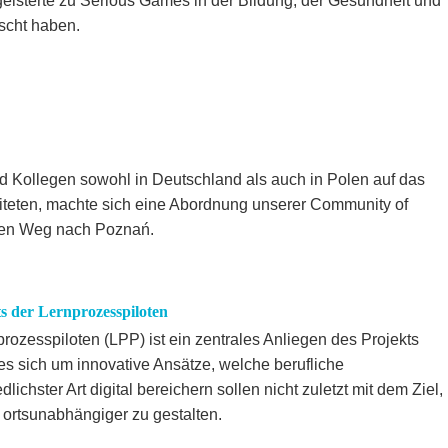
eisterte zu Serious Games in der Bildung, der Gesundheit und
scht haben.
d Kollegen sowohl in Deutschland als auch in Polen auf das
teten, machte sich eine Abordnung unserer Community of
den Weg nach Poznań.
 der Lernprozesspiloten
ozesspiloten (LPP) ist ein zentrales Anliegen des Projekts
sich um innovative Ansätze, welche berufliche
chster Art digital bereichern sollen nicht zuletzt mit dem Ziel,
d ortsunabhängiger zu gestalten.