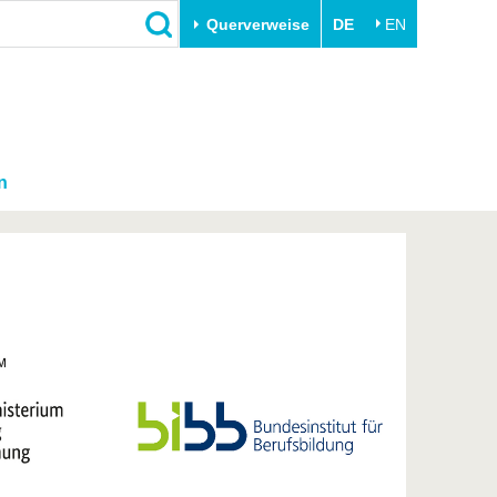
Querverweise
DE
EN
n