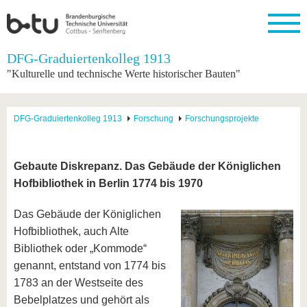
Startseite
DFG-Graduiertenkolleg 1913
Schließen
"Kulturelle und technische Werte historischer Bauten"
Universität
Forschung
Studium
International
Weiterbildung
Transfer
Unileben
Die BTU
Aktuelle
Studienangebot
Internationales
Weiterbildungsangebote
Akademische
Unsere
DFG-Graduiertenkolleg 1913
Forschung
Forschungsprojekte
Forschung
Profil
Fachkräfte
Werte
Struktur
Vor dem
Wissenschaftliche
Forschungsprofil
Studium
Aus dem
Weiterbildung
Wirtschafts-
Familie &
Karriere
Ausland
und
Dual
&
Förderung
Im
Kontakt
Gebaute Diskrepanz. Das Gebäude der Königlichen
an die
Forschungskooperati
Career
Engagement
Studium
Hofbibliothek in Berlin 1774 bis 1970
BTU
Wissenschaftlicher
Gründen
Sport &
Partnerschaften
Nachwuchs
Nach
Mit der
an der
Gesundhei
&
dem
Das Gebäude der Königlichen
BTU ins
BTU
Strukturwandel
Studium
BTU &
Ausland
Hofbibliothek, auch Alte
Innovative
Region
Bibliothek oder „Kommode“
Für
Transferprojekte
erleben
internationale
genannt, entstand von 1774 bis
Lernen
Studierende
1783 an der Westseite des
Sie uns
Kontakt
kennen
Bebelplatzes und gehört als