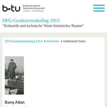
Startseite
DFG-Graduiertenkolleg 1913
Schließen
"Kulturelle und technische Werte historischer Bauten"
Universität
Forschung
Studium
International
Weiterbildung
Transfer
Unileben
Die BTU
Aktuelle
Studienangebot
Internationales
Weiterbildungsangebote
Akademische
Unsere
DFG-Graduiertenkolleg 1913
Personen
Doktorand*innen
Forschung
Profil
Fachkräfte
Werte
Struktur
Vor dem
Wissenschaftliche
Forschungsprofil
Studium
Aus dem
Weiterbildung
Wirtschafts-
Familie &
Karriere
Ausland
und
Dual
&
Förderung
Im
Kontakt
an die
Forschungskooperati
Career
Engagement
Studium
BTU
Wissenschaftlicher
Gründen
Sport &
Partnerschaften
Nachwuchs
Nach
Mit der
an der
Gesundhei
&
dem
BTU ins
BTU
Strukturwandel
Studium
BTU &
Ausland
Innovative
Region
Für
Transferprojekte
erleben
internationale
Lernen
Studierende
Sie uns
Barış Altan
Kontakt
kennen